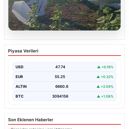
06.08.2026
Eğitim uçağı sert iniş yaptı. Öğrenci
Piyasa Verileri
pilot yaralandı
USD
47.74
▲ +0.18%
EUR
55.25
▲ +0.32%
ALTIN
6660.6
▲ +2.59%
BTC
3094156
▲ +1.08%
Son Eklenen Haberler