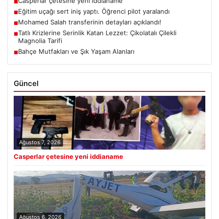
Casperlar çetesine yeni iddianame
■
Eğitim uçağı sert iniş yaptı. Öğrenci pilot yaralandı
■
Mohamed Salah transferinin detayları açıklandı!
■
Tatlı Krizlerine Serinlik Katan Lezzet: Çikolatalı Çilekli
■
Magnolia Tarifi
Bahçe Mutfakları ve Şık Yaşam Alanları
■
Güncel
Ağustos 7, 2026
Casperlar çetesine yeni iddianame
Ağustos 6, 2026