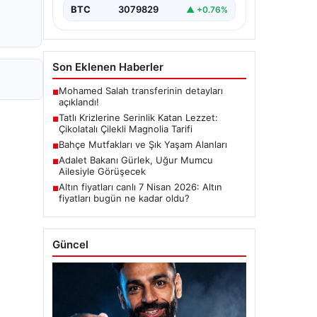
BTC
3079829
▲ +0.76%
Son Eklenen Haberler
Mohamed Salah transferinin detayları
■
açıklandı!
Tatlı Krizlerine Serinlik Katan Lezzet:
■
Çikolatalı Çilekli Magnolia Tarifi
Bahçe Mutfakları ve Şık Yaşam Alanları
■
Adalet Bakanı Gürlek, Uğur Mumcu
■
Ailesiyle Görüşecek
Altın fiyatları canlı 7 Nisan 2026: Altın
■
fiyatları bugün ne kadar oldu?
Güncel