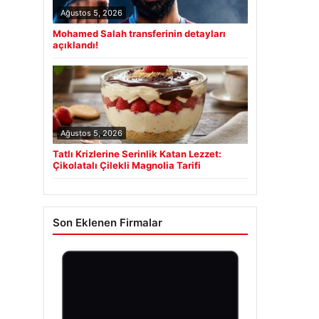
Ağustos 5, 2026
Mohamed Salah transferinin detayları
açıklandı!
Ağustos 5, 2026
Tatlı Krizlerine Serinlik Katan Lezzet:
Çikolatalı Çilekli Magnolia Tarifi
Son Eklenen Firmalar