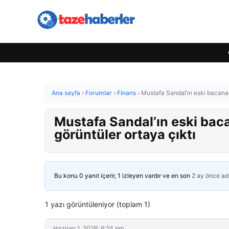
Ana sayfa
›
Forumlar
›
Finans
›
Mustafa Sandal’ın eski bacanağı
Mustafa Sandal’ın eski bacan
görüntüler ortaya çıktı
Bu konu 0 yanıt içerir, 1 izleyen vardır ve en son
2 ay önce
ad
1 yazı görüntüleniyor (toplam 1)
Haziran 1, 2026: 6:24 pm