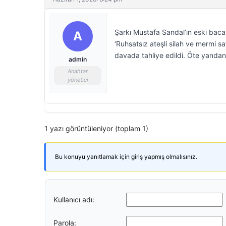
Şarkı Mustafa Sandal’ın eski baca
A
‘Ruhsatsız ateşli silah ve mermi s
davada tahliye edildi. Öte yandan o
admin
Anahtar
yönetici
1 yazı görüntüleniyor (toplam 1)
Bu konuyu yanıtlamak için giriş yapmış olmalısınız.
Kullanıcı adı:
Parola: