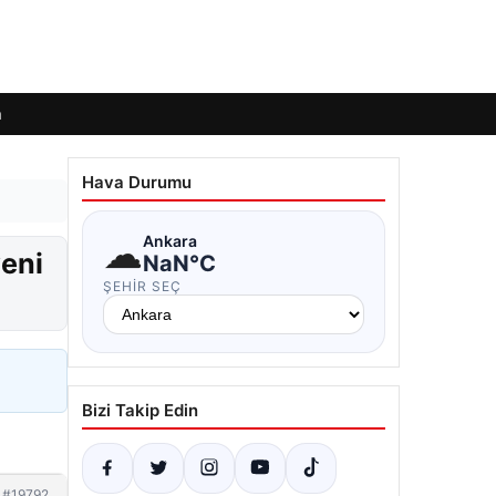
m
Hava Durumu
☁
Ankara
yeni
NaN°C
ŞEHIR SEÇ
Bizi Takip Edin
#19792