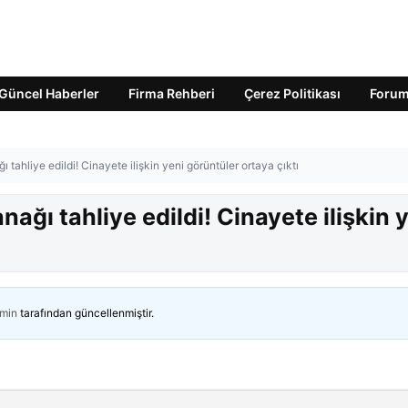
Güncel Haberler
Firma Rehberi
Çerez Politikası
Foru
 tahliye edildi! Cinayete ilişkin yeni görüntüler ortaya çıktı
ağı tahliye edildi! Cinayete ilişkin 
min
tarafından güncellenmiştir.