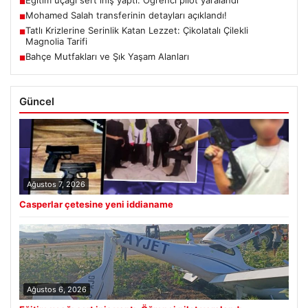
Eğitim uçağı sert iniş yaptı. Öğrenci pilot yaralandı
■
Mohamed Salah transferinin detayları açıklandı!
■
Tatlı Krizlerine Serinlik Katan Lezzet: Çikolatalı Çilekli
■
Magnolia Tarifi
Bahçe Mutfakları ve Şık Yaşam Alanları
■
Güncel
Ağustos 7, 2026
Casperlar çetesine yeni iddianame
Ağustos 6, 2026