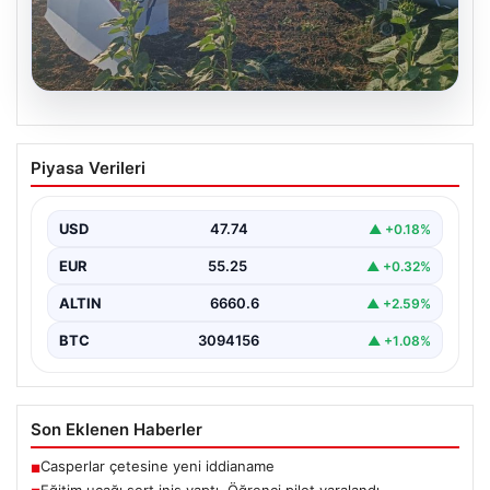
06.08.2026
Eğitim uçağı sert iniş yaptı. Öğrenci
Piyasa Verileri
pilot yaralandı
USD
47.74
▲ +0.18%
EUR
55.25
▲ +0.32%
ALTIN
6660.6
▲ +2.59%
BTC
3094156
▲ +1.08%
Son Eklenen Haberler
Casperlar çetesine yeni iddianame
■