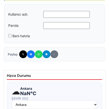
Kullanıcı adı:
Parola:
Beni hatırla
Paylaş:
Hava Durumu
☁
Ankara
NaN°C
ŞEHIR SEÇ