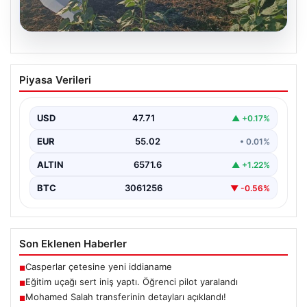
06.08.2026
Eğitim uçağı sert iniş yaptı. Öğrenci
Piyasa Verileri
pilot yaralandı
USD
47.71
▲ +0.17%
EUR
55.02
• 0.01%
ALTIN
6571.6
▲ +1.22%
BTC
3061256
▼ -0.56%
Son Eklenen Haberler
Casperlar çetesine yeni iddianame
■
Eğitim uçağı sert iniş yaptı. Öğrenci pilot yaralandı
■
Mohamed Salah transferinin detayları açıklandı!
■