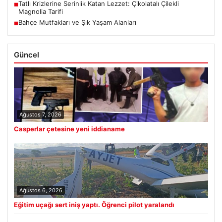
Tatlı Krizlerine Serinlik Katan Lezzet: Çikolatalı Çilekli
■
Magnolia Tarifi
Bahçe Mutfakları ve Şık Yaşam Alanları
■
Güncel
Ağustos 7, 2026
Casperlar çetesine yeni iddianame
Ağustos 6, 2026
Eğitim uçağı sert iniş yaptı. Öğrenci pilot yaralandı