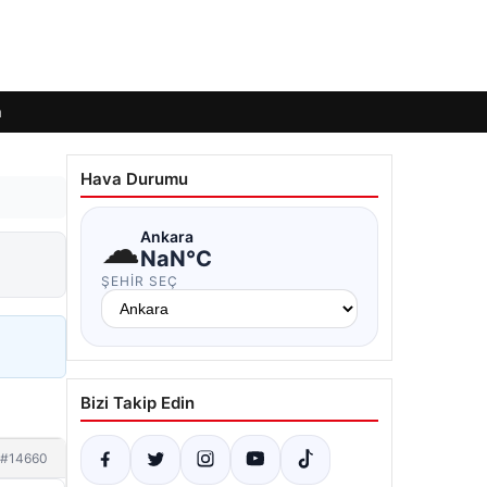
m
Hava Durumu
☁
Ankara
NaN°C
ŞEHIR SEÇ
Bizi Takip Edin
#14660