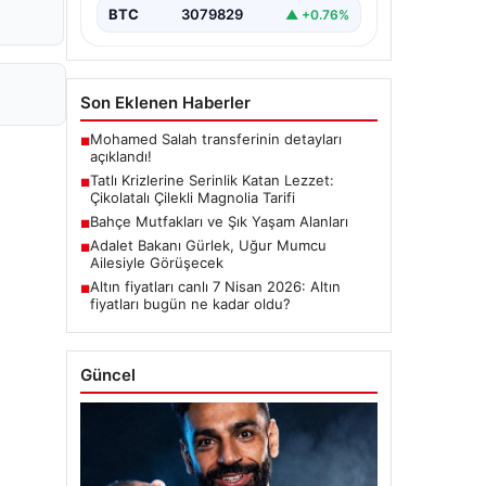
BTC
3079829
▲ +0.76%
Son Eklenen Haberler
Mohamed Salah transferinin detayları
■
açıklandı!
Tatlı Krizlerine Serinlik Katan Lezzet:
■
Çikolatalı Çilekli Magnolia Tarifi
Bahçe Mutfakları ve Şık Yaşam Alanları
■
Adalet Bakanı Gürlek, Uğur Mumcu
■
Ailesiyle Görüşecek
Altın fiyatları canlı 7 Nisan 2026: Altın
■
fiyatları bugün ne kadar oldu?
Güncel