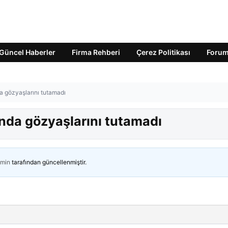
Güncel Haberler
Firma Rehberi
Çerez Politikası
Foru
gözyaşlarını tutamadı
da gözyaşlarını tutamadı
min
tarafından güncellenmiştir.