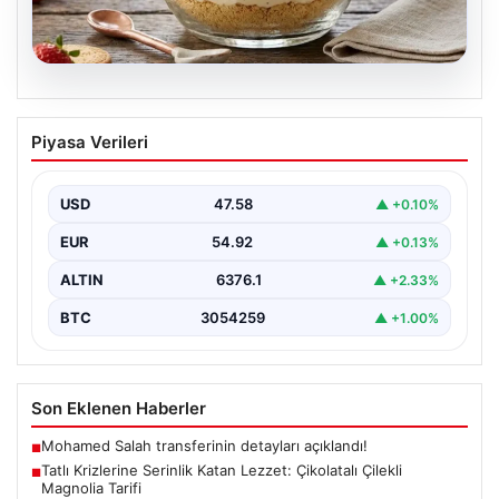
05.08.2026
Tatlı Krizlerine Serinlik Katan Lezzet:
Piyasa Verileri
Çikolatalı Çilekli Magnolia Tarifi
Çikolata soslu çilekli magnolia, hafif dokusuyla tatlı
severlerin favorisi haline gelen günümüzün popüler
USD
47.58
▲ +0.10%
tatlılarından…
EUR
54.92
▲ +0.13%
ALTIN
6376.1
▲ +2.33%
BTC
3054259
▲ +1.00%
Son Eklenen Haberler
Mohamed Salah transferinin detayları açıklandı!
■
Tatlı Krizlerine Serinlik Katan Lezzet: Çikolatalı Çilekli
■
Magnolia Tarifi