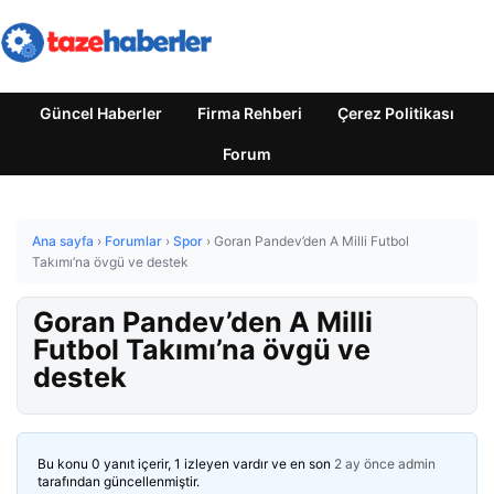
Güncel Haberler
Firma Rehberi
Çerez Politikası
Forum
Ana sayfa
›
Forumlar
›
Spor
›
Goran Pandev’den A Milli Futbol
Takımı’na övgü ve destek
Goran Pandev’den A Milli
Futbol Takımı’na övgü ve
destek
Bu konu 0 yanıt içerir, 1 izleyen vardır ve en son
2 ay önce
admin
tarafından güncellenmiştir.