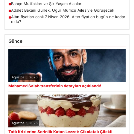
Bahçe Mutfakları ve Şık Yaşam Alanları
■
Adalet Bakanı Gürlek, Uğur Mumcu Ailesiyle Görüşecek
■
Altın fiyatları canlı 7 Nisan 2026: Altın fiyatları bugün ne kadar
■
oldu?
Güncel
Ağustos 5, 2026
Mohamed Salah transferinin detayları açıklandı!
Ağustos 5, 2026
Tatlı Krizlerine Serinlik Katan Lezzet: Çikolatalı Çilekli