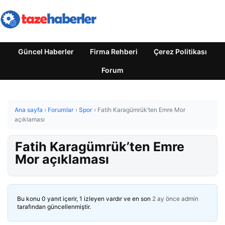
Güncel Haberler
Firma Rehberi
Çerez Politikası
Forum
Ana sayfa
›
Forumlar
›
Spor
›
Fatih Karagümrük’ten Emre Mor
açıklaması
Fatih Karagümrük’ten Emre
Mor açıklaması
Bu konu 0 yanıt içerir, 1 izleyen vardır ve en son
2 ay önce
admin
tarafından güncellenmiştir.