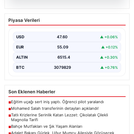
05.08.2026
Mohamed Salah transferinin detayları
Piyasa Verileri
açıklandı!
USD
47.60
▲ +0.06%
EUR
55.09
▲ +0.12%
ALTIN
6515.4
▲ +0.30%
BTC
3079829
▲ +0.76%
Son Eklenen Haberler
Eğitim uçağı sert iniş yaptı. Öğrenci pilot yaralandı
■
Mohamed Salah transferinin detayları açıklandı!
■
Tatlı Krizlerine Serinlik Katan Lezzet: Çikolatalı Çilekli
■
Magnolia Tarifi
Bahçe Mutfakları ve Şık Yaşam Alanları
■
Adalet Bakanı Gürlek, Uğur Mumcu Ailesiyle Görüşecek
■