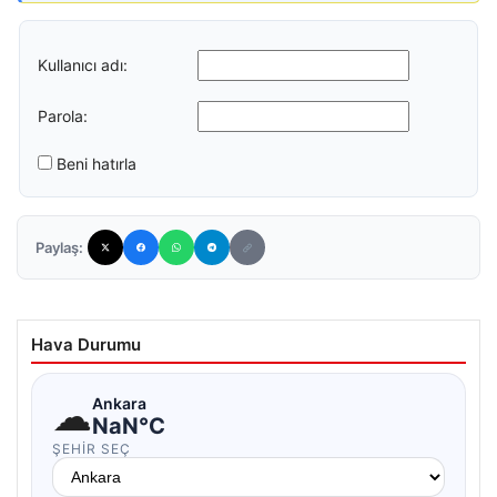
Kullanıcı adı:
Parola:
Beni hatırla
Paylaş:
Hava Durumu
☁
Ankara
NaN°C
ŞEHIR SEÇ