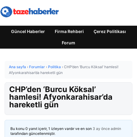
Güncel Haberler
Firma Rehberi
Çerez Politikası
Forum
Ana sayfa
›
Forumlar
›
Politika
›
CHP’den ‘Burcu Köksal’ hamlesi!
Afyonkarahisar’da hareketli gün
CHP’den ‘Burcu Köksal’
hamlesi! Afyonkarahisar’da
hareketli gün
Bu konu 0 yanıt içerir, 1 izleyen vardır ve en son
3 ay önce
admin
tarafından güncellenmiştir.