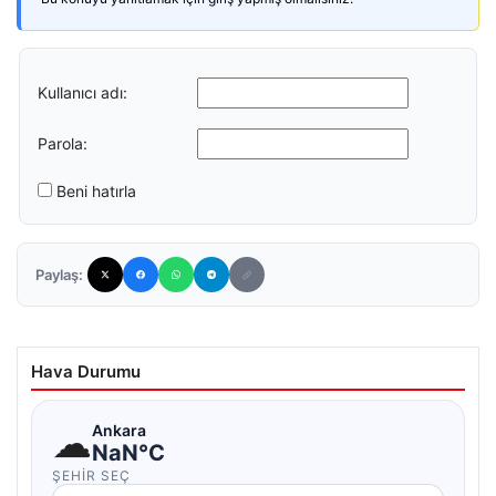
Kullanıcı adı:
Parola:
Beni hatırla
Paylaş:
Hava Durumu
☁
Ankara
NaN°C
ŞEHIR SEÇ