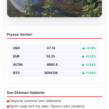
06.08.2026
Eğitim uçağı sert iniş yaptı. Öğrenci
Piyasa Verileri
pilot yaralandı
USD
47.74
▲ +0.18%
EUR
55.25
▲ +0.32%
ALTIN
6660.6
▲ +2.59%
BTC
3094156
▲ +1.08%
Son Eklenen Haberler
Casperlar çetesine yeni iddianame
■
Eğitim uçağı sert iniş yaptı. Öğrenci pilot yaralandı
■