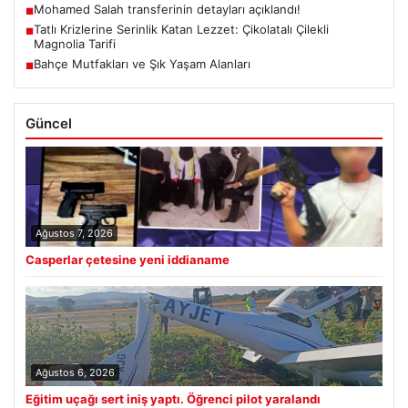
Mohamed Salah transferinin detayları açıklandı!
■
Tatlı Krizlerine Serinlik Katan Lezzet: Çikolatalı Çilekli
■
Magnolia Tarifi
Bahçe Mutfakları ve Şık Yaşam Alanları
■
Güncel
Ağustos 7, 2026
Casperlar çetesine yeni iddianame
Ağustos 6, 2026
Eğitim uçağı sert iniş yaptı. Öğrenci pilot yaralandı