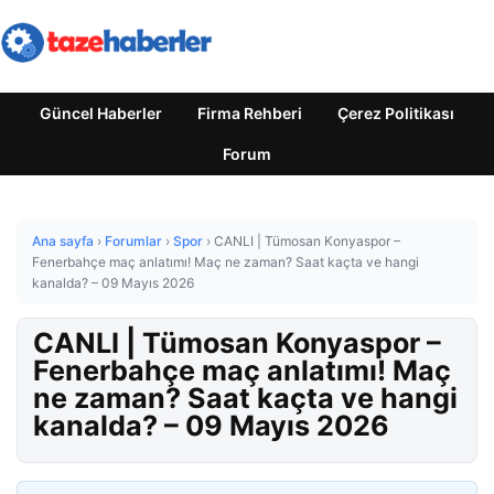
Güncel Haberler
Firma Rehberi
Çerez Politikası
Forum
Ana sayfa
›
Forumlar
›
Spor
›
CANLI | Tümosan Konyaspor –
Fenerbahçe maç anlatımı! Maç ne zaman? Saat kaçta ve hangi
kanalda? – 09 Mayıs 2026
CANLI | Tümosan Konyaspor –
Fenerbahçe maç anlatımı! Maç
ne zaman? Saat kaçta ve hangi
kanalda? – 09 Mayıs 2026