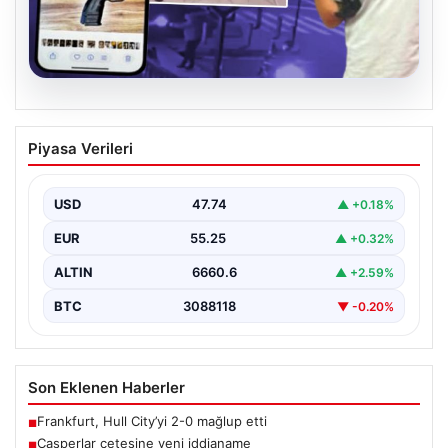
07.08.2026
Casperlar çetesine yeni iddianame
Piyasa Verileri
USD
47.74
▲ +0.18%
EUR
55.25
▲ +0.32%
ALTIN
6660.6
▲ +2.59%
BTC
3088118
▼ -0.20%
Son Eklenen Haberler
Frankfurt, Hull City’yi 2-0 mağlup etti
■
Casperlar çetesine yeni iddianame
■