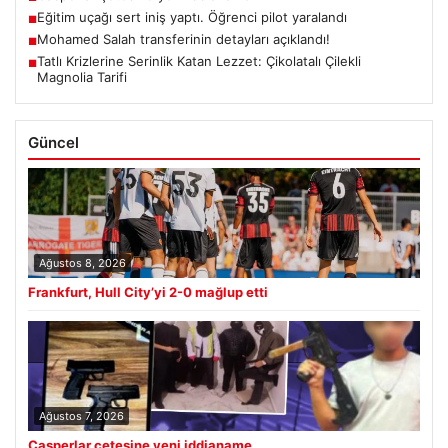
Eğitim uçağı sert iniş yaptı. Öğrenci pilot yaralandı
■
Mohamed Salah transferinin detayları açıklandı!
■
Tatlı Krizlerine Serinlik Katan Lezzet: Çikolatalı Çilekli
■
Magnolia Tarifi
Güncel
Ağustos 8, 2026
Frankfurt, Hull City’yi 2-0 mağlup etti
Ağustos 7, 2026
Casperlar çetesine yeni iddianame