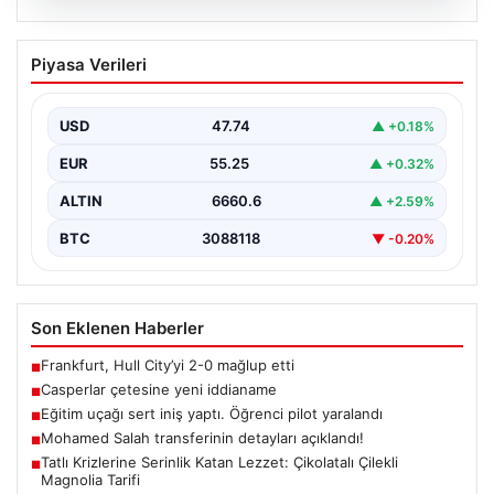
07.08.2026
Casperlar çetesine yeni iddianame
Piyasa Verileri
USD
47.74
▲ +0.18%
EUR
55.25
▲ +0.32%
ALTIN
6660.6
▲ +2.59%
BTC
3088118
▼ -0.20%
Son Eklenen Haberler
Frankfurt, Hull City’yi 2-0 mağlup etti
■
Casperlar çetesine yeni iddianame
■
Eğitim uçağı sert iniş yaptı. Öğrenci pilot yaralandı
■
Mohamed Salah transferinin detayları açıklandı!
■
Tatlı Krizlerine Serinlik Katan Lezzet: Çikolatalı Çilekli
■
Magnolia Tarifi