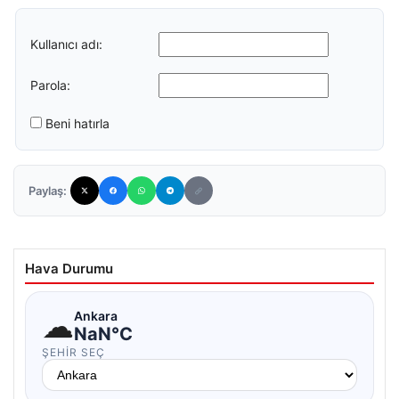
Kullanıcı adı:
Parola:
Beni hatırla
Paylaş:
Hava Durumu
☁
Ankara
NaN°C
ŞEHIR SEÇ