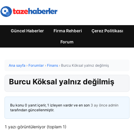
Güncel Haberler
Firma Rehberi
Çerez Politikası
Forum
Ana sayfa
›
Forumlar
›
Finans
›
Burcu Köksal yalnız değilmiş
Burcu Köksal yalnız değilmiş
Bu konu 0 yanıt içerir, 1 izleyen vardır ve en son
3 ay önce
admin
tarafından güncellenmiştir.
1 yazı görüntüleniyor (toplam 1)