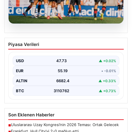
08.08.2026
Frankfurt, Hull City’yi 2-0 mağlup etti
Piyasa Verileri
Almanya'nın köklü futbol kulüplerinden Eintracht
Frankfurt, hazırlık maçında İngiltere temsilcisi Hull City
ile karşı…
USD
47.73
▲ +0.02%
EUR
55.19
• -0.01%
ALTIN
6682.4
▲ +0.33%
BTC
3110762
▲ +0.73%
Son Eklenen Haberler
Uluslararası Uzay Kongresi’nin 2026 Teması: Ortak Gelecek
■
Frankfurt, Hull City’yi 2-0 mağlup etti
■