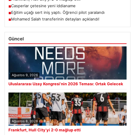
Casperlar çetesine yeni iddianame
■
Eğitim uçağı sert iniş yaptı. Öğrenci pilot yaralandı
■
Mohamed Salah transferinin detayları açıklandı!
■
Güncel
Ağustos 9, 2026
Uluslararası Uzay Kongresi’nin 2026 Teması: Ortak Gelecek
Ağustos 8, 2026
Frankfurt, Hull City’yi 2-0 mağlup etti