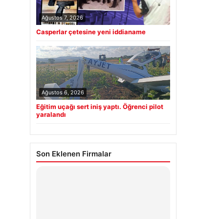
Ağustos 7, 2026
Casperlar çetesine yeni iddianame
Ağustos 6, 2026
Eğitim uçağı sert iniş yaptı. Öğrenci pilot
yaralandı
Son Eklenen Firmalar