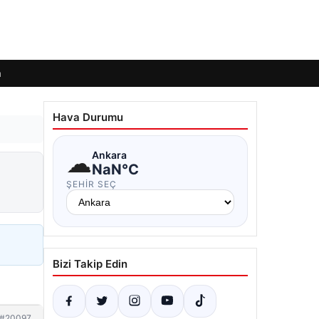
m
Hava Durumu
☁
Ankara
NaN°C
ŞEHIR SEÇ
Bizi Takip Edin
#20097