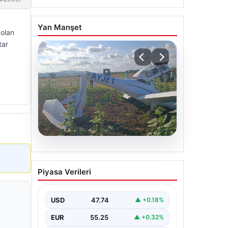
Yan Manşet
 olan
tar
06.08.2026
Eğitim uçağı sert iniş
Piyasa Verileri
yaptı. Öğrenci pilot
yaralandı
USD
47.74
▲ +0.18%
EUR
55.25
▲ +0.32%