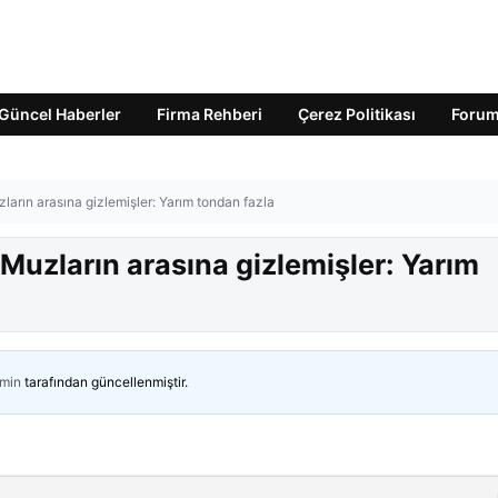
Güncel Haberler
Firma Rehberi
Çerez Politikası
Foru
ların arasına gizlemişler: Yarım tondan fazla
 Muzların arasına gizlemişler: Yarım
min
tarafından güncellenmiştir.