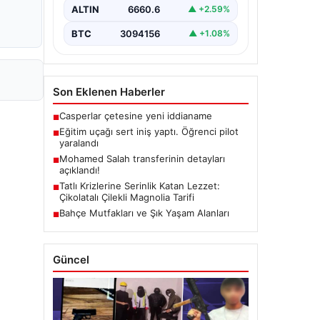
ALTIN
6660.6
▲ +2.59%
BTC
3094156
▲ +1.08%
Son Eklenen Haberler
Casperlar çetesine yeni iddianame
■
Eğitim uçağı sert iniş yaptı. Öğrenci pilot
■
yaralandı
Mohamed Salah transferinin detayları
■
açıklandı!
Tatlı Krizlerine Serinlik Katan Lezzet:
■
Çikolatalı Çilekli Magnolia Tarifi
Bahçe Mutfakları ve Şık Yaşam Alanları
■
Güncel