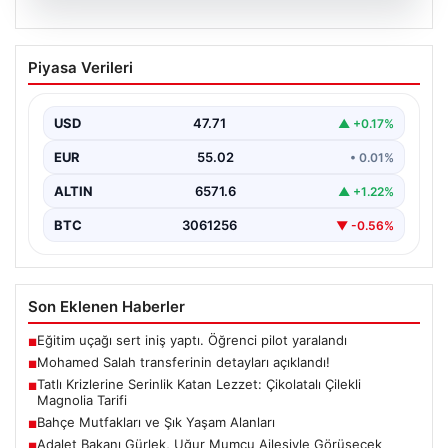
05.08.2026
Mohamed Salah transferinin detayları
Piyasa Verileri
açıklandı!
USD
47.71
▲ +0.17%
EUR
55.02
• 0.01%
ALTIN
6571.6
▲ +1.22%
BTC
3061256
▼ -0.56%
Son Eklenen Haberler
Eğitim uçağı sert iniş yaptı. Öğrenci pilot yaralandı
■
Mohamed Salah transferinin detayları açıklandı!
■
Tatlı Krizlerine Serinlik Katan Lezzet: Çikolatalı Çilekli
■
Magnolia Tarifi
Bahçe Mutfakları ve Şık Yaşam Alanları
■
Adalet Bakanı Gürlek, Uğur Mumcu Ailesiyle Görüşecek
■