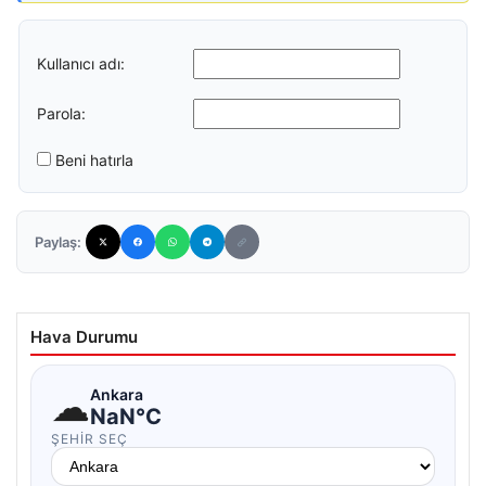
Kullanıcı adı:
Parola:
Beni hatırla
Paylaş:
Hava Durumu
☁
Ankara
NaN°C
ŞEHIR SEÇ