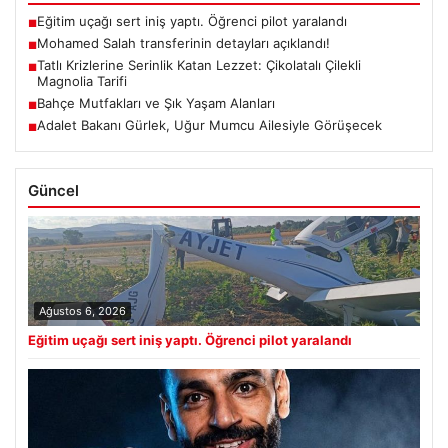
Eğitim uçağı sert iniş yaptı. Öğrenci pilot yaralandı
■
Mohamed Salah transferinin detayları açıklandı!
■
Tatlı Krizlerine Serinlik Katan Lezzet: Çikolatalı Çilekli
■
Magnolia Tarifi
Bahçe Mutfakları ve Şık Yaşam Alanları
■
Adalet Bakanı Gürlek, Uğur Mumcu Ailesiyle Görüşecek
■
Güncel
Ağustos 6, 2026
Eğitim uçağı sert iniş yaptı. Öğrenci pilot yaralandı