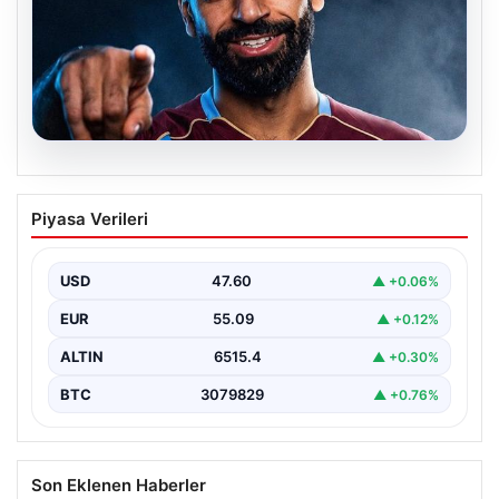
05.08.2026
Mohamed Salah transferinin detayları
Piyasa Verileri
açıklandı!
USD
47.60
▲ +0.06%
EUR
55.09
▲ +0.12%
ALTIN
6515.4
▲ +0.30%
BTC
3079829
▲ +0.76%
Son Eklenen Haberler