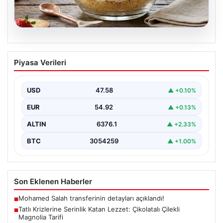
05.08.2026
Tatlı Krizlerine Serinlik Katan Lezzet:
Piyasa Verileri
Çikolatalı Çilekli Magnolia Tarifi
Çikolata soslu çilekli magnolia, hafif dokusuyla tatlı
severlerin favorisi haline gelen günümüzün popüler
USD
47.58
▲ +0.10%
tatlılarından…
EUR
54.92
▲ +0.13%
ALTIN
6376.1
▲ +2.33%
BTC
3054259
▲ +1.00%
Son Eklenen Haberler
Mohamed Salah transferinin detayları açıklandı!
■
Tatlı Krizlerine Serinlik Katan Lezzet: Çikolatalı Çilekli
■
Magnolia Tarifi