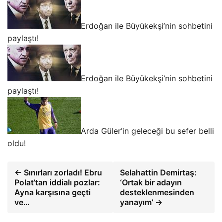
Erdoğan ile Büyükekşi’nin sohbetini
paylaştı!
Erdoğan ile Büyükekşi’nin sohbetini
paylaştı!
Arda Güler’in geleceği bu sefer belli
oldu!
← Sınırları zorladı! Ebru
Selahattin Demirtaş:
Polat’tan iddialı pozlar:
‘Ortak bir adayın
Ayna karşısına geçti
desteklenmesinden
ve…
yanayım’ →