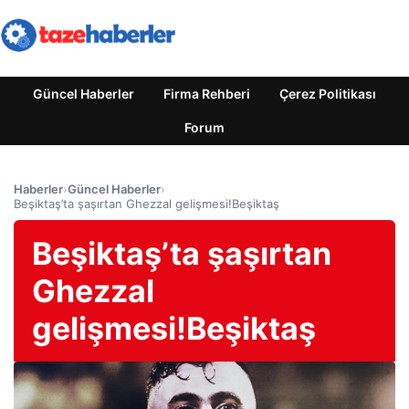
Güncel Haberler
Firma Rehberi
Çerez Politikası
Forum
Haberler
›
Güncel Haberler
›
Beşiktaş’ta şaşırtan Ghezzal gelişmesi!Beşiktaş
Beşiktaş’ta şaşırtan
Ghezzal
gelişmesi!Beşiktaş