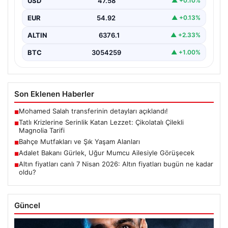
USD
47.58
▲ +0.10%
tatlılarından…
EUR
54.92
▲ +0.13%
ALTIN
6376.1
▲ +2.33%
BTC
3054259
▲ +1.00%
Son Eklenen Haberler
Mohamed Salah transferinin detayları açıklandı!
■
Tatlı Krizlerine Serinlik Katan Lezzet: Çikolatalı Çilekli
■
Magnolia Tarifi
Bahçe Mutfakları ve Şık Yaşam Alanları
■
Adalet Bakanı Gürlek, Uğur Mumcu Ailesiyle Görüşecek
■
Altın fiyatları canlı 7 Nisan 2026: Altın fiyatları bugün ne kadar
■
oldu?
Güncel