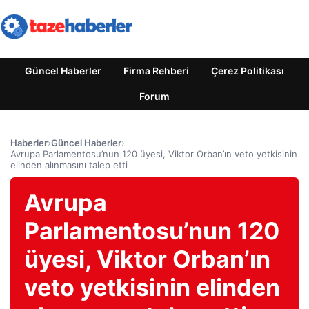
Güncel Haberler
Firma Rehberi
Çerez Politikası
Forum
Haberler
›
Güncel Haberler
›
Avrupa Parlamentosu’nun 120 üyesi, Viktor Orban’ın veto yetkisinin
elinden alınmasını talep etti
Avrupa
Parlamentosu’nun 120
üyesi, Viktor Orban’ın
veto yetkisinin elinden