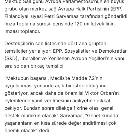
Mektup Salı günü Avrupa Parlamentosu’nun en büyük
grubu olan merkez sağ Avrupa Halk Partisi’nin (EPP)
Finlandiyalı üyesi Petri Sarvamaa tarafından gönderildi.
İmza toplama süresi içerisinde 120 milletvekilinin
imzası toplandı.
Destekçilerin son listesinde dört ana gruptan
temsilciler yer alıyor: EPP, Sosyalistler ve Demokratlar
(S&D), liberaller ve Yenilenen Avrupa Yeşilleri’nin yanı
sıra soldan birkaç temsilci.
“Mektubun başarısı, Meclis’te Madde 7.2’nin
uygulanması yönünde açık bir istek olduğunu
gösteriyor, ancak daha da önemlisi Viktor Orban’ın
eylemlerine yanıt verilmesinin aciliyetine dikkat
çekiyor. Bundan sonra dilekçe fikrine olası genel
destek mümkün olacak” Sarvamaa, “Genel kurulda
yaşananların en kısa sürede değerlendirilmesi çok
önemli olacak” dedi.