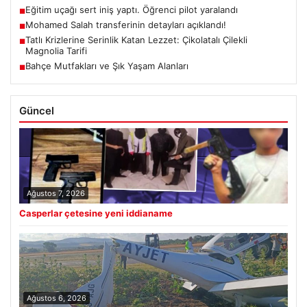
Eğitim uçağı sert iniş yaptı. Öğrenci pilot yaralandı
■
Mohamed Salah transferinin detayları açıklandı!
■
Tatlı Krizlerine Serinlik Katan Lezzet: Çikolatalı Çilekli
■
Magnolia Tarifi
Bahçe Mutfakları ve Şık Yaşam Alanları
■
Güncel
Ağustos 7, 2026
Casperlar çetesine yeni iddianame
Ağustos 6, 2026