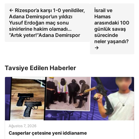
← Rizespor’a karşı 1-0 yenildiler,
İsrail ve
Adana Demirspor’un yıldızı
Hamas
Yusuf Erdoğan maç sonu
arasındaki 100
sinirlerine hakim olamadı…
günlük savaş
“Artık yeter!”Adana Demirspor
sürecinde
neler yaşandı?
→
Tavsiye Edilen Haberler
Ağustos 7, 2026
Casperlar çetesine yeni iddianame