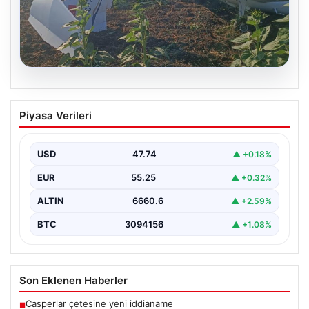
06.08.2026
Eğitim uçağı sert iniş yaptı. Öğrenci
Piyasa Verileri
pilot yaralandı
USD
47.74
▲ +0.18%
EUR
55.25
▲ +0.32%
ALTIN
6660.6
▲ +2.59%
BTC
3094156
▲ +1.08%
Son Eklenen Haberler
Casperlar çetesine yeni iddianame
■