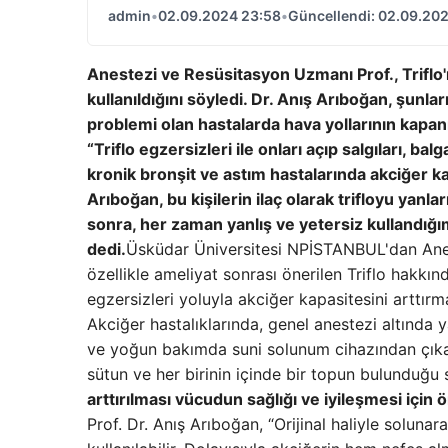
admin
•
02.09.2024 23:58
•
Güncellendi: 02.09.20
Anestezi ve Resüsitasyon Uzmanı Prof., Triflo'
kullanıldığını söyledi. Dr. Anış Arıboğan, şunla
problemi olan hastalarda hava yollarının kapa
“Triflo egzersizleri ile onları açıp salgıları, b
kronik bronşit ve astım hastalarında akciğer k
Arıboğan, bu kişilerin ilaç olarak trifloyu yanl
sonra, her zaman yanlış ve yetersiz kullandığımı
dedi.
Üsküdar Üniversitesi NPİSTANBUL'dan Anes
özellikle ameliyat sonrası önerilen Triflo hakkında
egzersizleri yoluyla akciğer kapasitesini arttırm
Akciğer hastalıklarında, genel anestezi altında 
ve yoğun bakımda suni solunum cihazından çıkar
sütun ve her birinin içinde bir topun bulunduğu s
arttırılması vücudun sağlığı ve iyileşmesi için ö
Prof. Dr. Anış Arıboğan, “Orijinal haliyle solunar