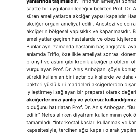
yanlarında taşımalıdır.”
Triflonun ameliyat sonra
saatte bir uygulanabileceğini belirten Prof. Dr. 
süren ameliyatlarda akciğer yapısı kapalıdır H
akciğer organı ameliyat edilir. Anestezi ve cerr
akciğerin bölgesel yapışıklık ve kapanmasıdır. B
ameliyatlar geçiren hastalarda ve obez kişilerde
Bunlar aynı zamanda hastanın başlangıçtaki ayak
anlamda Triflo, özellikle ameliyat sonrası dönem
bronşit ve astım gibi kronik akciğer problemi o
vurgulayan Prof. Dr. Anış Arıboğan, şöyle konuşt
sürekli kullanılan bir ilaçtır bu kişilerde ve da
bakteri yüklü kirli maddeleri akciğerlerden dışar
iyileştirmeyi sağlayan bir preparat olarak değerl
akciğerlerimizi yanlış ve yetersiz kullandığımızı
olduğunu hatırlatan Prof. Dr. Anış Arıboğan, “Bu 
edilir.” Nefes alırken diyafram kullanımının çok
tamamladı: “İnterkostal kasları kullanmak ve k
kapasitesiyle, tercihen ağız kapalı olarak yapılm