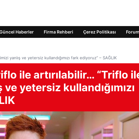
Güncel Haberler
Firma Rehberi
Çerez Politikası
Foru
rlerimizi yanlış ve yetersiz kullandığımızı fark ediyoruz” – SAĞLIK
lo ile artırılabilir… “Triflo il
ş ve yetersiz kullandığımızı
LIK