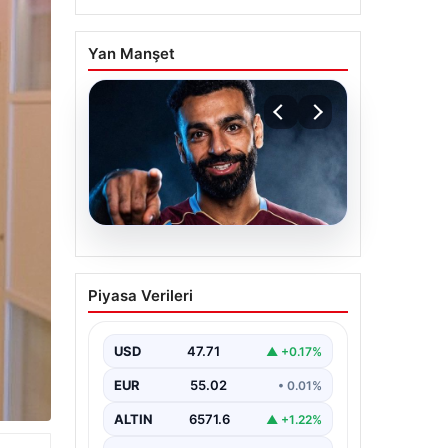
Yan Manşet
05.08.2026
Mohamed Salah
Piyasa Verileri
transferinin detayları
açıklandı!
USD
47.71
▲ +0.17%
EUR
55.02
• 0.01%
ALTIN
6571.6
▲ +1.22%