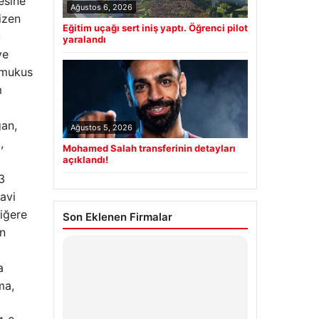
esine
Ağustos 6, 2026
izen
Eğitim uçağı sert iniş yaptı. Öğrenci pilot
u
yaralandı
ve
e mukus
m
ğan,
Ağustos 5, 2026
,
Mohamed Salah transferinin detayları
açıklandı!
3
avi
ciğere
Son Eklenen Firmalar
ın
a
ma,