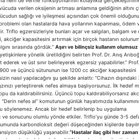
alma hem de verme fonksiyonlarının kolaylıkla gerçekleştirilm
vücuda verilen oksijenin artması anlamına geldiğinin altını ç
 vücudun sağlığı ve iyileşmesi açısından çok önemli olduğun
 problemi olan hastalarda hava yollarının kapanması, ödem 
. Triflo egzersizleriyle bunları açar ve salgıları, balgam v
ni, akciğer kapasitesini artırmak için birçok hastanın solunu
algını sırasında gördük.”
Aşırı ve bilinçsiz kullanım olumsuz
k yetişkinlere yönelik üretildiğini belirten Prof. Dr. Anış Arıbo
ederek ve üst sınır belirleyerek egzersiz yapabilirler.” Prof.
n 900 ve üçüncü sütununun ise 1200 cc akciğer kapasitesini
izin nasıl yapılacağını şu şekilde anlattı: “Cihazın dışındaki 
ınızı yerleştirerek nefes almaya başlıyorsunuz. İlk hedef m
 topu da kaldırabilirsiniz. Üçüncü topu kaldırabiliyorsanız ak
r. “Derin nefes al” komutunun günlük hayatımızda kullanımın
duğu söylenemez. Ancak bir hedef belirlenip bu uygulama
nı ve sonucunu olumlu yönde etkiler. Triflo'yu günde 3-5 def
urumunda karbondioksit değeri düşeceğinden kişilerde bayıl
tansiyon düşüklüğü yaşanabilir.
“Hastalar ilaç gibi her zaman