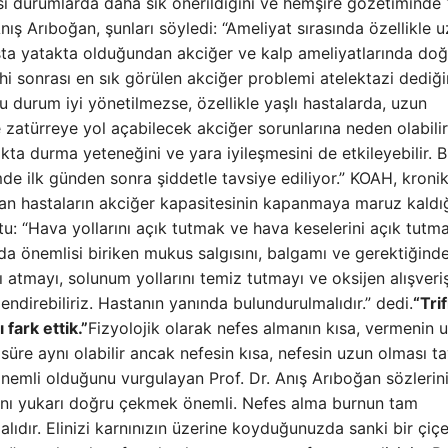
sı durumlarda daha sık önerildiğini ve hemşire gözetiminde 
Anış Arıboğan, şunları söyledi: “Ameliyat sırasında özellikle 
asta yatakta olduğundan akciğer ve kalp ameliyatlarında do
ahi sonrası en sık görülen akciğer problemi atelektazi dediğ
u durum iyi yönetilmezse, özellikle yaşlı hastalarda, uzun
 zatürreye yol açabilecek akciğer sorunlarına neden olabilir
ta durma yeteneğini ve yara iyileşmesini de etkileyebilir. 
de ilk günden sonra şiddetle tavsiye ediliyor.” KOAH, kroni
lan hastaların akciğer kapasitesinin kapanmaya maruz kaldığ
u: “Hava yollarını açık tutmak ve hava keselerini açık tutma
ha da önemlisi biriken mukus salgısını, balgamı ve gerektiğind
ı atmayı, solunum yollarını temiz tutmayı ve oksijen alışveriş
endirebiliriz. Hastanın yanında bulundurulmalıdır.” dedi.
“Trif
 fark ettik.”
Fizyolojik olarak nefes almanın kısa, vermenin 
süre aynı olabilir ancak nefesin kısa, nefesin uzun olması t
 önemli olduğunu vurgulayan Prof. Dr. Anış Arıboğan sözlerin
arnı yukarı doğru çekmek önemli. Nefes alma burnun tam
alıdır. Elinizi karnınızın üzerine koyduğunuzda sanki bir çiç