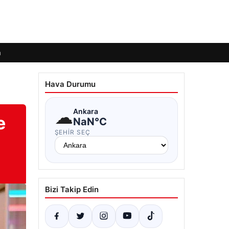
m
Hava Durumu
☁
Ankara
e
NaN°C
ŞEHIR SEÇ
Bizi Takip Edin