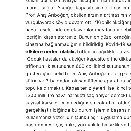
kullanılabilir. Dolayısıyla akciğerin hem nefes 
olanak sağlar. Akciğer kapasitesinin artmasının 
Prof. Anış Arıboğan, oksijen arzının artmasının
vurgulayarak şöyle devam etti: “Kronik akciğer
hava keselerinde enfeksiyonlar meydana gelebilir
içeriğini dışarı atarsınız. Bunun en güzel örneği
cihazına bağlanmadığının bildirildiği Kovid-19 s
etkilere neden olabilir.
Triflon'un ağırlıklı olara
“Çocuk hastalar da akciğer kapasitelerine dikkat 
triflonun ilk sütununun 600 cc, ikinci sütununu
gösterdiğini belirtti. Dr. Anış Arıboğan bu egzers
sütun ve 3 balondan oluşan üfleme aparatına ağz
topu kaldırmaktır. Kapasiteniz yeterli ise ikinci
1200 mililitre hava hareketi sağlanıyor demekti
sayısal karşılığı bilinmediğinden çok etkili ol
gerçekleştirildiğinde bu durum işlemin başarısı
kullanmanız yeterlidir. Çünkü aşırı uygulama d
baş dönmesi, şaşkınlık, yorgunluk, halsizlik ve 