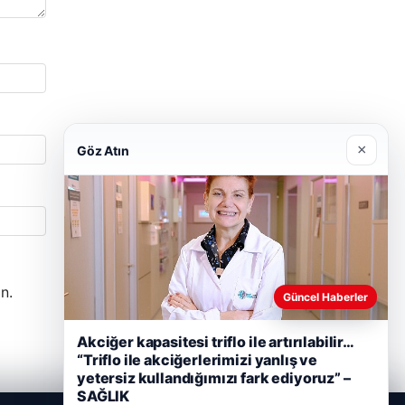
×
Göz Atın
n.
Güncel Haberler
Akciğer kapasitesi triflo ile artırılabilir…
“Triflo ile akciğerlerimizi yanlış ve
yetersiz kullandığımızı fark ediyoruz” –
SAĞLIK