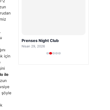
1-2
uzun
ğrudan
imiz
.
Bu
Prenses Night Club
k
Nisan 29, 2026
ını
k için
e
ini
lo ile
uzun
avsiye
i şöyle
ek