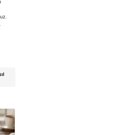
u
uz.
.
ıl