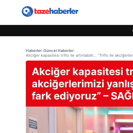
Haberler
›
Güncel Haberler
›
Akciğer kapasitesi triflo ile artırılabilir… “Triflo ile akciğe
Akciğer kapasitesi trif
akciğerlerimizi yanlı
fark ediyoruz” – SAĞ