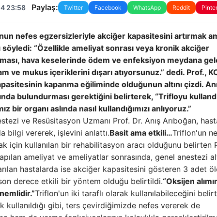
Paylaş:
24 23:58
Twitter
Facebook
WhatsApp
Reddit
Pinte
nun nefes egzersizleriyle akciğer kapasitesini artırmak a
rı söyledi: “Özellikle ameliyat sonrası veya kronik akciğer
nması, hava keselerinde ödem ve enfeksiyon meydana geleb
algam ve mukus içeriklerini dışarı atıyorsunuz.” dedi. Prof., 
apasitesinin kapanma eğiliminde olduğunun altını çizdi. An
arında bulundurması gerektiğini belirterek, “Trifloyu kulland
z bir organı aslında nasıl kullandığımızı anlıyoruz.”
tezi ve Resüsitasyon Uzmanı Prof. Dr. Anış Arıboğan, hast
 bilgi vererek, işlevini anlattı.
Basit ama etkili…
Triflon'un n
ak için kullanılan bir rehabilitasyon aracı olduğunu belirten 
yapılan ameliyat ve ameliyatlar sonrasında, genel anestezi al
ılan hastalarda ise akciğer kapasitesini gösteren 3 adet öl
on derece etkili bir yöntem olduğu belirtildi.
“Oksijen alımı
nemlidir.”
Triflon'un iki taraflı olarak kullanılabileceğini belir
ak kullanıldığı gibi, ters çevirdiğimizde nefes vererek de