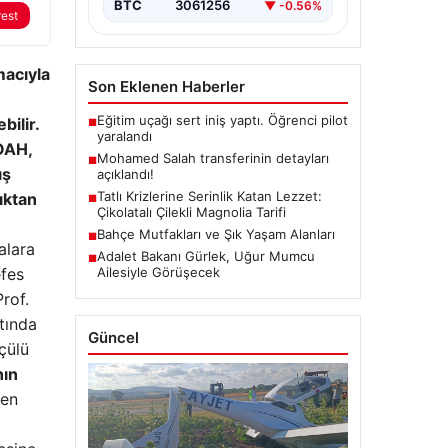
BTC
3061256
▼ -0.56%
rest
macıyla
Son Eklenen Haberler
Eğitim uçağı sert iniş yaptı. Öğrenci pilot
ilir.
■
yaralandı
KOAH,
Mohamed Salah transferinin detayları
■
ış
açıklandı!
Tatlı Krizlerine Serinlik Katan Lezzet:
ıktan
■
Çikolatalı Çilekli Magnolia Tarifi
Bahçe Mutfakları ve Şık Yaşam Alanları
■
alara
Adalet Bakanı Gürlek, Uğur Mumcu
■
efes
Ailesiyle Görüşecek
Prof.
tında
Güncel
çülü
nın
ten