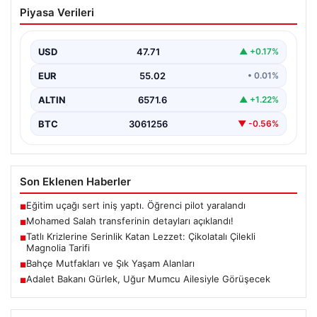
Mohamed Salah transferinin detayları
Piyasa Verileri
açıklandı!
USD
47.71
▲ +0.17%
EUR
55.02
• 0.01%
ALTIN
6571.6
▲ +1.22%
BTC
3061256
▼ -0.56%
Son Eklenen Haberler
Eğitim uçağı sert iniş yaptı. Öğrenci pilot yaralandı
■
Mohamed Salah transferinin detayları açıklandı!
■
Tatlı Krizlerine Serinlik Katan Lezzet: Çikolatalı Çilekli
■
Magnolia Tarifi
Bahçe Mutfakları ve Şık Yaşam Alanları
■
Adalet Bakanı Gürlek, Uğur Mumcu Ailesiyle Görüşecek
■