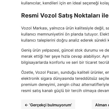
kullanıcılar, kendileri için en ideal seçeneği kolay
Resmi Vozol Satış Noktaları ile
Vozol Markası, yalnızca ürün kalitesiyle değil, sa
kullanıcı memnuniyetini ön planda tutuyor. Elek
kullanıcı taleplerini doğru analiz ederek sürekli k
Geniş ürün yelpazesi, güncel stok durumu ve deta
merak ettiği her şeye hızla cevap alabiliyor. Ayrı
bilgisayarlarda konforlu ve seri bir ticaret tecrü
Özetle, Vozol Pazarı, sunduğu kaliteli ürünler, e
elektronik sigara dünyasında tereddütsüz seçileb
premium deneyimi, zengin cihaz alternatifleriyl
resmi satış kanalı güçlü bir tercih olmaya devam
← ‘Gerçekçi bulmuyorum’
Alman o