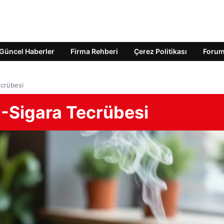
Güncel Haberler
Firma Rehberi
Çerez Politikası
Foru
ecrübesi
E-Sigara Tecrübesi