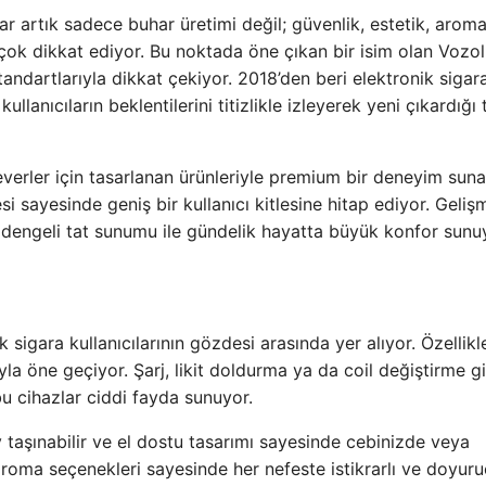
ılar artık sadece buhar üretimi değil; güvenlik, estetik, arom
e çok dikkat ediyor. Bu noktada öne çıkan bir isim olan Vozol
tandartlarıyla dikkat çekiyor. 2018’den beri elektronik sigar
llanıcıların beklentilerini titizlikle izleyerek yeni çıkardığı
verler için tasarlanan ürünleriyle premium bir deneyim sun
i sayesinde geniş bir kullanıcı kitlesine hitap ediyor. Geliş
e dengeli tat sunumu ile gündelik hayatta büyük konfor sunu
sigara kullanıcılarının gözdesi arasında yer alıyor. Özellikl
ıyla öne geçiyor. Şarj, likit doldurma ya da coil değiştirme gi
bu cihazlar ciddi fayda sunuyor.
y taşınabilir ve el dostu tasarımı sayesinde cebinizde veya
aroma seçenekleri sayesinde her nefeste istikrarlı ve doyuru