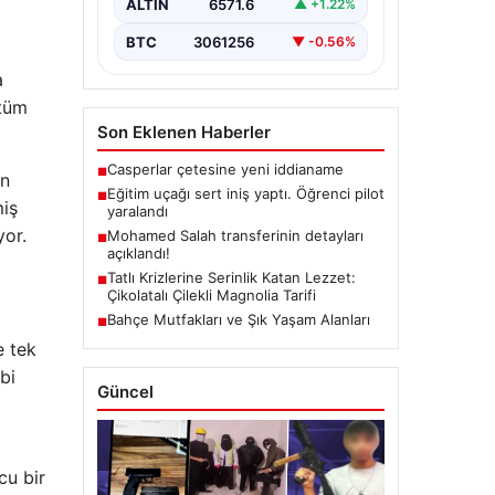
ALTIN
6571.6
▲ +1.22%
a
BTC
3061256
▼ -0.56%
a
 tüm
Son Eklenen Haberler
Casperlar çetesine yeni iddianame
■
an
Eğitim uçağı sert iniş yaptı. Öğrenci pilot
■
miş
yaralandı
yor.
Mohamed Salah transferinin detayları
■
açıklandı!
Tatlı Krizlerine Serinlik Katan Lezzet:
■
Çikolatalı Çilekli Magnolia Tarifi
Bahçe Mutfakları ve Şık Yaşam Alanları
■
e tek
bi
Güncel
cu bir