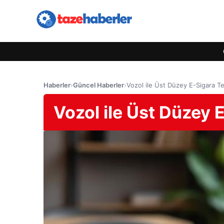
Haberler
›
Güncel Haberler
›
Vozol ile Üst Düzey E-Sigara T
Vozol ile Üst Düzey 