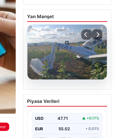
Yan Manşet
06.08.2026
Eğitim uçağı sert iniş
Piyasa Verileri
yaptı. Öğrenci pilot
yaralandı
USD
47.71
▲ +0.17%
rest
EUR
55.02
• 0.01%