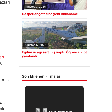
azları
Ağustos 7, 2026
Casperlar çetesine yeni iddianame
Ağustos 6, 2026
Eğitim uçağı sert iniş yaptı. Öğrenci pilot
yaralandı
arı
ğu
Son Eklenen Firmalar
atmin
or.
rak