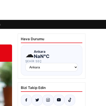
m
Hava Durumu
☁
Ankara
NaN°C
ŞEHIR SEÇ
Bizi Takip Edin