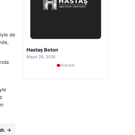
iyle de
nde,
Prenses Night Club
Nisan 29, 2026
ında
yle
ız
un
dı. →