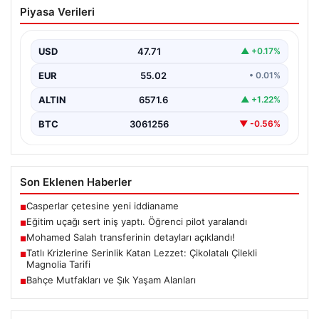
Eğitim uçağı sert iniş yaptı. Öğrenci
Piyasa Verileri
pilot yaralandı
USD
47.71
▲ +0.17%
EUR
55.02
• 0.01%
ALTIN
6571.6
▲ +1.22%
BTC
3061256
▼ -0.56%
Son Eklenen Haberler
Casperlar çetesine yeni iddianame
■
Eğitim uçağı sert iniş yaptı. Öğrenci pilot yaralandı
■
Mohamed Salah transferinin detayları açıklandı!
■
Tatlı Krizlerine Serinlik Katan Lezzet: Çikolatalı Çilekli
■
Magnolia Tarifi
Bahçe Mutfakları ve Şık Yaşam Alanları
■