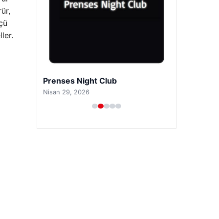
ür,
üçü
ler.
Prenses Night Club
Nisan 29, 2026