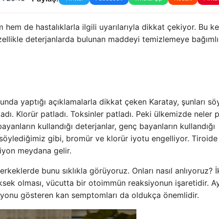
em de hastalıklarla ilgili uyarılarıyla dikkat çekiyor. Bu k
özellikle deterjanlarda bulunan maddeyi temizlemeye bağımlı
unda yaptığı açıklamalarla dikkat çeken Karatay, şunları söy
dı. Klorür patladı. Toksinler patladı. Peki ülkemizde neler p
anların kullandığı deterjanlar, genç bayanların kullandığı
ylediğimiz gibi, bromür ve klorür iyotu engelliyor. Tiroide 
iyon meydana gelir.
ve erkeklerde bunu sıklıkla görüyoruz. Onları nasıl anlıyoruz? İ
ksek olması, vücutta bir otoimmün reaksiyonun işaretidir. A
iyonu gösteren kan semptomları da oldukça önemlidir.