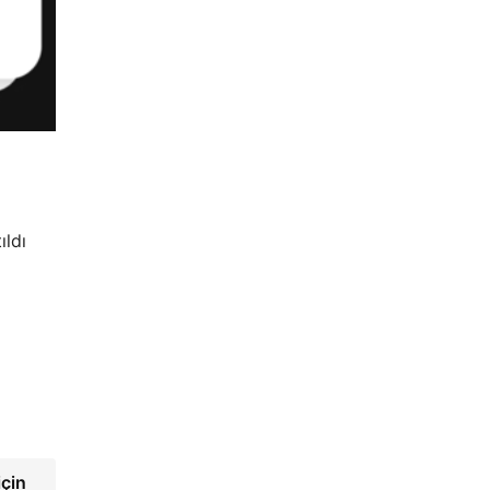
ıldı
için