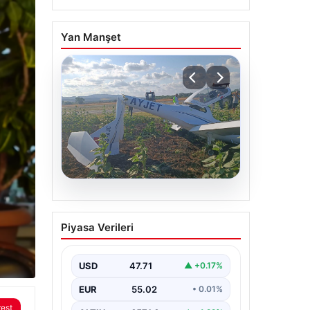
Yan Manşet
06.08.2026
Eğitim uçağı sert iniş
Piyasa Verileri
yaptı. Öğrenci pilot
yaralandı
USD
47.71
▲ +0.17%
EUR
55.02
• 0.01%
rest