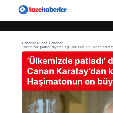
Haberler
›
Güncel Haberler
›
‘Ülkemizde patladı’ diyerek açıkladı: Prof. Dr. Canan Kar
‘Ülkemizde patladı’ di
Canan Karatay’dan ko
Haşimatonun en büy