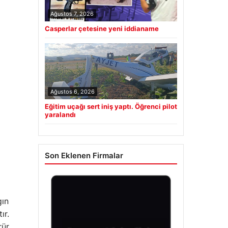
Ağustos 7, 2026
Casperlar çetesine yeni iddianame
Ağustos 6, 2026
Eğitim uçağı sert iniş yaptı. Öğrenci pilot
yaralandı
Son Eklenen Firmalar
gın
ır.
rür