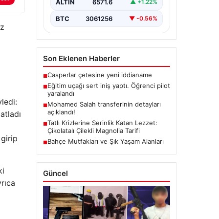
ALTIN
6571.6
▲ +1.22%
BTC
3061256
▼ -0.56%
ez
Son Eklenen Haberler
Casperlar çetesine yeni iddianame
■
Eğitim uçağı sert iniş yaptı. Öğrenci pilot
■
yaralandı
ledi:
Mohamed Salah transferinin detayları
■
açıklandı!
atladı
Tatlı Krizlerine Serinlik Katan Lezzet:
■
Çikolatalı Çilekli Magnolia Tarifi
girip
Bahçe Mutfakları ve Şık Yaşam Alanları
■
ki
Güncel
yrıca