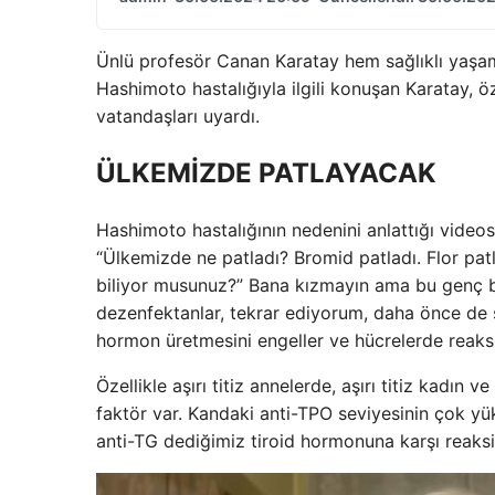
Ünlü profesör Canan Karatay hem sağlıklı yaşam h
Hashimoto hastalığıyla ilgili konuşan Karatay, 
vatandaşları uyardı.
ÜLKEMİZDE PATLAYACAK
Hashimoto hastalığının nedenini anlattığı videos
“Ülkemizde ne patladı? Bromid patladı. Flor patla
biliyor musunuz?” Bana kızmayın ama bu genç bay
dezenfektanlar, tekrar ediyorum, daha önce de sö
hormon üretmesini engeller ve hücrelerde reaks
Özellikle aşırı titiz annelerde, aşırı titiz kadın 
faktör var. Kandaki anti-TPO seviyesinin çok yü
anti-TG dediğimiz tiroid hormonuna karşı reaks