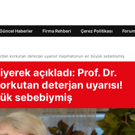
Güncel Haberler
Firma Rehberi
Çerez Politikası
Foru
atay’dan korkutan deterjan uyarısı! Haşimatonun en büyük sebebiymiş
yerek açıkladı: Prof. Dr.
rkutan deterjan uyarısı!
ük sebebiymiş