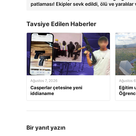
patlaması! Ekipler sevk edildi, ölü ve yaralılar 
Tavsiye Edilen Haberler
Ağustos 7, 2026
Ağustos 6
Casperlar çetesine yeni
Eğitim u
iddianame
Öğrenci
Bir yanıt yazın