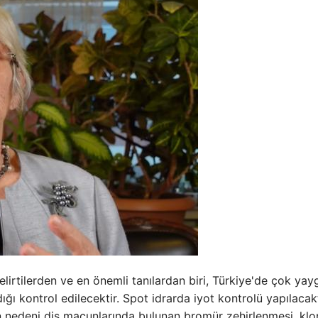
rtilerden ve en önemli tanılardan biri, Türkiye'de çok yay
dığı kontrol edilecektir. Spot idrarda iyot kontrolü yapılacakt
n nedeni diş macunlarında bulunan bromür zehirlenmesi, klo