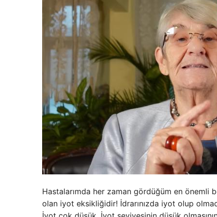
Hastalarımda her zaman gördüğüm en önemli beli
olan iyot eksikliğidir! İdrarınızda iyot olup olma
İyot çok düşük. İyot seviyesinin düşük olmasını