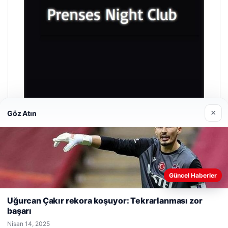
×
Göz Atın
Prenses Night Club
Nisan 29, 2026
Güncel Haberler
Web sitemizi nasıl kullandığınızı daha iyi anlayabilmek,
deneyiminizi kişiselleştirmek ve geliştirmek amacıyla çerezler
Uğurcan Çakır rekora koşuyor: Tekrarlanması zor
kullanıyoruz.
Çerez Politikamız
başarı
Reddet
Kabul Et
© 2026 Taze Haberler
Nisan 14, 2025