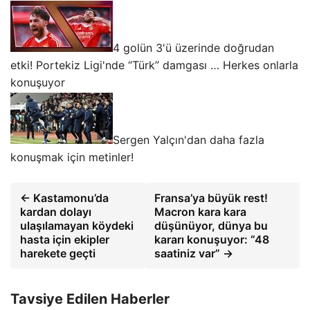
4 golün 3'ü üzerinde doğrudan
etki! Portekiz Ligi'nde “Türk” damgası … Herkes onlarla
konuşuyor
Sergen Yalçın'dan daha fazla
konuşmak için metinler!
← Kastamonu’da
Fransa’ya büyük rest!
kardan dolayı
Macron kara kara
ulaşılamayan köydeki
düşünüyor, dünya bu
hasta için ekipler
kararı konuşuyor: “48
harekete geçti
saatiniz var” →
Tavsiye Edilen Haberler