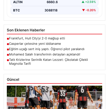
ALTIN
6660.6
▲ +2.59%
BTC
3088118
▼ -0.20%
Son Eklenen Haberler
Frankfurt, Hull City’yi 2-0 mağlup etti
■
Casperlar çetesine yeni iddianame
■
Eğitim uçağı sert iniş yaptı. Öğrenci pilot yaralandı
■
Mohamed Salah transferinin detayları açıklandı!
■
Tatlı Krizlerine Serinlik Katan Lezzet: Çikolatalı Çilekli
■
Magnolia Tarifi
Güncel
Ağustos 8, 2026