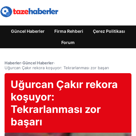
Güncel Haberler
Firma Rehberi
Çerez Politikası
Forum
Haberler
›
Güncel Haberler
›
Uğurcan Çakır rekora koşuyor: Tekrarlanması zor başarı
Uğurcan Çakır rekora
koşuyor:
Tekrarlanması zor
başarı