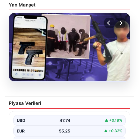
Yan Manşet
07.08.2026
Casperlar çetesine yeni iddianame
Piyasa Verileri
USD
47.74
▲ +0.18%
EUR
55.25
▲ +0.32%