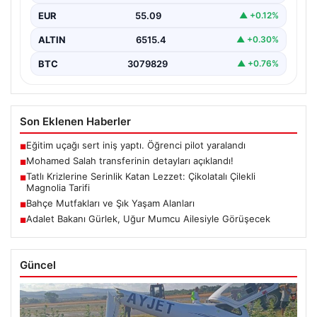
EUR
55.09
▲ +0.12%
ALTIN
6515.4
▲ +0.30%
BTC
3079829
▲ +0.76%
Son Eklenen Haberler
Eğitim uçağı sert iniş yaptı. Öğrenci pilot yaralandı
■
Mohamed Salah transferinin detayları açıklandı!
■
Tatlı Krizlerine Serinlik Katan Lezzet: Çikolatalı Çilekli
■
Magnolia Tarifi
Bahçe Mutfakları ve Şık Yaşam Alanları
■
Adalet Bakanı Gürlek, Uğur Mumcu Ailesiyle Görüşecek
■
Güncel