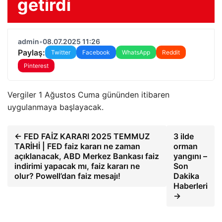
getirdi
admin
•
08.07.2025 11:26
Paylaş:
Twitter
Facebook
WhatsApp
Reddit
Pinterest
Vergiler 1 Ağustos Cuma gününden itibaren
uygulanmaya başlayacak.
← FED FAİZ KARARI 2025 TEMMUZ
3 ilde
TARİHİ | FED faiz kararı ne zaman
orman
açıklanacak, ABD Merkez Bankası faiz
yangını –
indirimi yapacak mı, faiz kararı ne
Son
olur? Powell’dan faiz mesajı!
Dakika
Haberleri
→