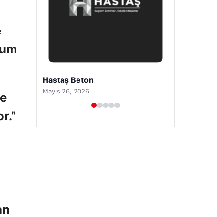
e
kum
Prenses Night Club
Nisan 29, 2026
ve
r.”
an