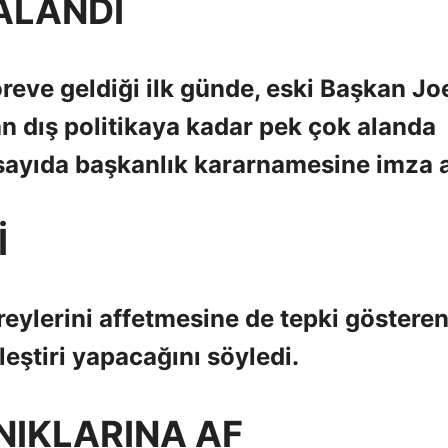
ALANDI
eve geldiği ilk günde, eski Başkan Jo
an dış politikaya kadar pek çok alanda
 sayıda başkanlık kararnamesine imza a
İ
ireylerini affetmesine de tepki göstere
eştiri yapacağını söyledi.
NIKLARINA AF