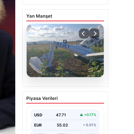
Yan Manşet
06.08.2026
Eğitim uçağı sert iniş
Piyasa Verileri
yaptı. Öğrenci pilot
yaralandı
USD
47.71
▲ +0.17%
EUR
55.02
• 0.01%