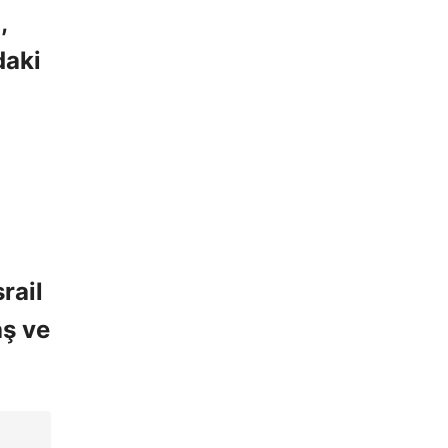
,
daki
rail
aş ve