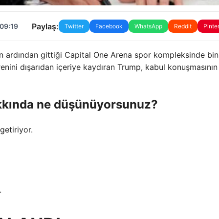
Paylaş:
 09:19
Twitter
Facebook
WhatsApp
Reddit
Pinte
 ardından gittiği Capital One Arena spor kompleksinde bin
renini dışarıdan içeriye kaydıran Trump, kabul konuşmasının
hakkında ne düşünüyorsunuz?
getiriyor.
.