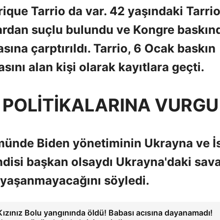
ique Tarrio da var. 42 yaşındaki Tarrio
lardan suçlu bulundu ve Kongre baskın
sına çarptırıldı. Tarrio, 6 Ocak baskın
ını alan kişi olarak kayıtlara geçti.
 POLİTİKALARINA VURGU
ünde Biden yönetiminin Ukrayna ve İs
kendisi başkan olsaydı Ukrayna'daki sav
a yaşanmayacağını söyledi.
Kızınız Bolu yangınında öldü! Babası acısına dayanamadı!