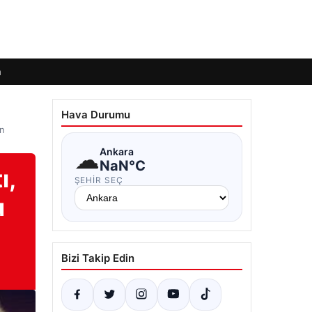
m
Hava Durumu
en
☁
Ankara
NaN°C
ı,
ŞEHIR SEÇ
u
Bizi Takip Edin