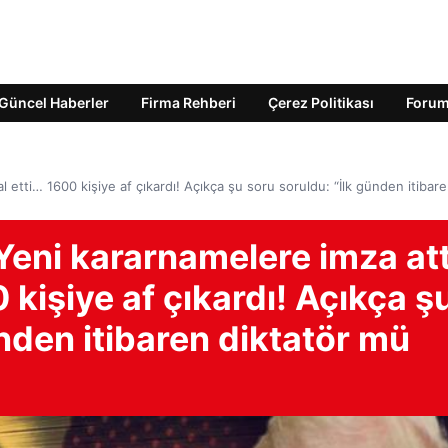
Güncel Haberler
Firma Rehberi
Çerez Politikası
Foru
al etti… 1600 kişiye af çıkardı! Açıkça şu soru soruldu: “İlk günden itibar
Yeni kararnamelere imza att
0 kişiye af çıkardı! Açıkça ş
ünden itibaren diktatör mü