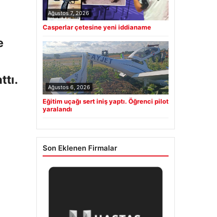
Ağustos 7, 2026
Casperlar çetesine yeni iddianame
e
ttı.
Ağustos 6, 2026
Eğitim uçağı sert iniş yaptı. Öğrenci pilot
yaralandı
Son Eklenen Firmalar
n