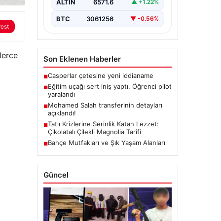
ALTIN
6571.6
▲ +1.22%
BTC
3061256
▼ -0.56%
rest
lerce
Son Eklenen Haberler
Casperlar çetesine yeni iddianame
■
Eğitim uçağı sert iniş yaptı. Öğrenci pilot
■
yaralandı
Mohamed Salah transferinin detayları
■
açıklandı!
Tatlı Krizlerine Serinlik Katan Lezzet:
■
Çikolatalı Çilekli Magnolia Tarifi
Bahçe Mutfakları ve Şık Yaşam Alanları
■
Güncel