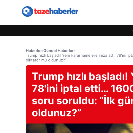
Haberler
›
Güncel Haberler
›
Trump hızlı başladı! Yeni kararnamelere imza attı, 78'ini ipt
diktatör mü oldunuz?”
Trump hızlı başladı! 
78'ini iptal etti… 160
soru soruldu: “İlk g
oldunuz?”