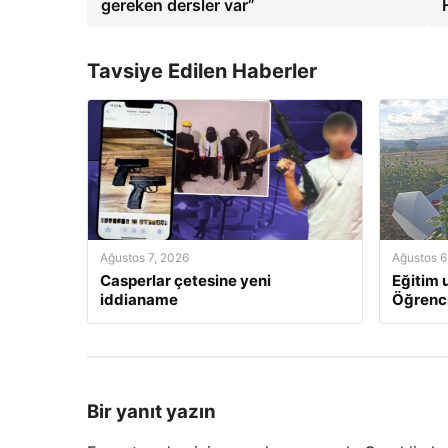
gereken dersler var”
Tavsiye Edilen Haberler
Ağustos 7, 2026
Ağustos 6
Casperlar çetesine yeni
Eğitim u
iddianame
Öğrenci
Bir yanıt yazın