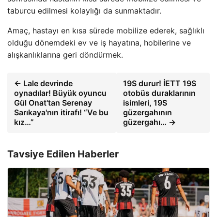
taburcu edilmesi kolaylığı da sunmaktadır.
Amaç, hastayı en kısa sürede mobilize ederek, sağlıklı
olduğu dönemdeki ev ve iş hayatına, hobilerine ve
alışkanlıklarına geri döndürmek.
← Lale devrinde
19S durur! İETT 19S
oynadılar! Büyük oyuncu
otobüs duraklarının
Gül Onat'tan Serenay
isimleri, 19S
Sarıkaya'nın itirafı! “Ve bu
güzergahının
kız…”
güzergahı… →
Tavsiye Edilen Haberler