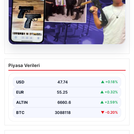
07.08.2026
Casperlar çetesine yeni iddianame
Piyasa Verileri
USD
47.74
▲ +0.18%
EUR
55.25
▲ +0.32%
ALTIN
6660.6
▲ +2.59%
BTC
3088118
▼ -0.20%