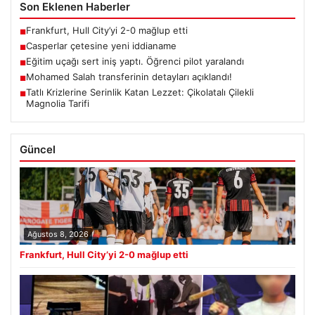
Son Eklenen Haberler
Frankfurt, Hull City’yi 2-0 mağlup etti
■
Casperlar çetesine yeni iddianame
■
Eğitim uçağı sert iniş yaptı. Öğrenci pilot yaralandı
■
Mohamed Salah transferinin detayları açıklandı!
■
Tatlı Krizlerine Serinlik Katan Lezzet: Çikolatalı Çilekli
■
Magnolia Tarifi
Güncel
Ağustos 8, 2026
Frankfurt, Hull City’yi 2-0 mağlup etti