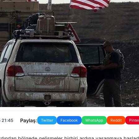
Paylaş:
 21:45
Twitter
Facebook
WhatsApp
Reddit
Pinte
 ardından bölgede gelişmeler birbiri ardına yaşanmaya başlad