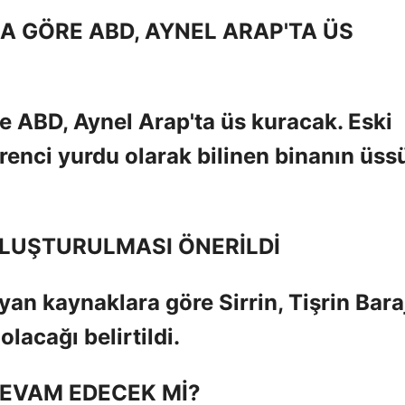
 GÖRE ABD, AYNEL ARAP'TA ÜS
 ABD, Aynel Arap'ta üs kuracak. Eski
ğrenci yurdu olarak bilinen binanın üss
LUŞTURULMASI ÖNERİLDİ
an kaynaklara göre Sirrin, Tişrin Bara
lacağı belirtildi.
DEVAM EDECEK Mİ?