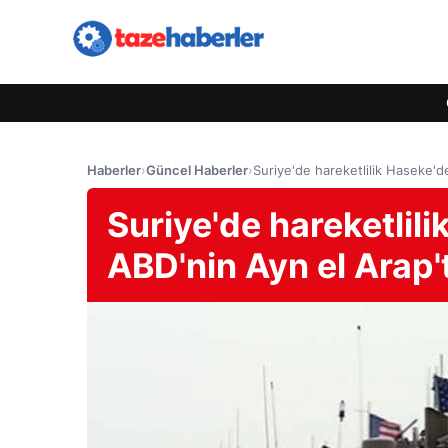
Haberler
›
Güncel Haberler
›
Suriye'de hareketlilik Haseke'de
Suriye'de hareketlil
ABD'nin Ayn el Arap't