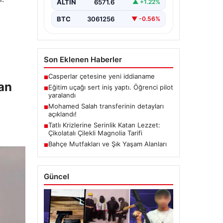
ALTIN
6571.6
▲ +1.22%
BTC
3061256
▼ -0.56%
Son Eklenen Haberler
Casperlar çetesine yeni iddianame
■
yan
Eğitim uçağı sert iniş yaptı. Öğrenci pilot
■
yaralandı
Mohamed Salah transferinin detayları
■
açıklandı!
Tatlı Krizlerine Serinlik Katan Lezzet:
■
Çikolatalı Çilekli Magnolia Tarifi
Bahçe Mutfakları ve Şık Yaşam Alanları
■
Güncel