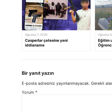
Ağustos 7, 2026
Ağustos 6
Casperlar çetesine yeni
Eğitim u
iddianame
Öğrenci
Bir yanıt yazın
E-posta adresiniz yayınlanmayacak.
Gerekli ala
Yorum
*