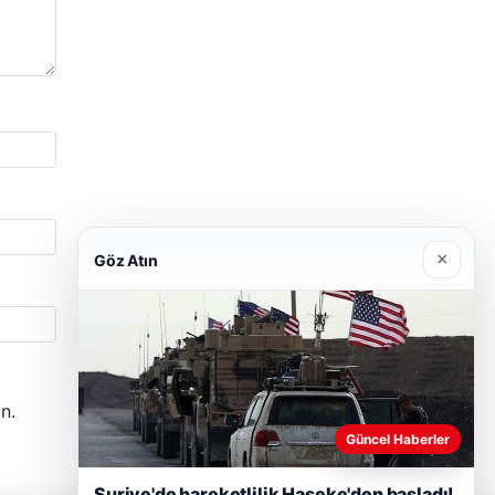
×
Göz Atın
n.
Güncel Haberler
Suriye'de hareketlilik Haseke'den başladı!