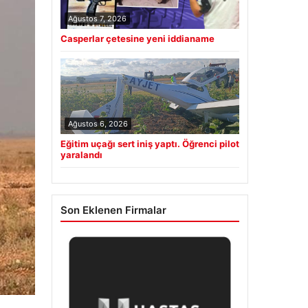
Ağustos 7, 2026
Casperlar çetesine yeni iddianame
Ağustos 6, 2026
Eğitim uçağı sert iniş yaptı. Öğrenci pilot
yaralandı
Son Eklenen Firmalar