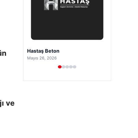
Prenses Night Club
ün
Nisan 29, 2026
jı ve