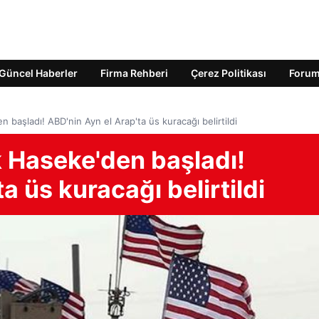
Güncel Haberler
Firma Rehberi
Çerez Politikası
Foru
n başladı! ABD'nin Ayn el Arap'ta üs kuracağı belirtildi
ik Haseke'den başladı!
a üs kuracağı belirtildi