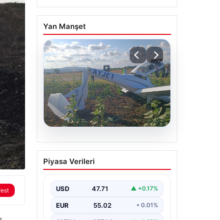
Yan Manşet
06.08.2026
Eğitim uçağı sert iniş
Piyasa Verileri
yaptı. Öğrenci pilot
yaralandı
USD
47.71
▲ +0.17%
rest
EUR
55.02
• 0.01%
ı.