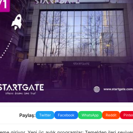
Paylaş:
Twitter
Facebook
WhatsApp
Reddit
Pinte
me giriyor. Yeni üç aylık programlar; Temelden ileri seviye