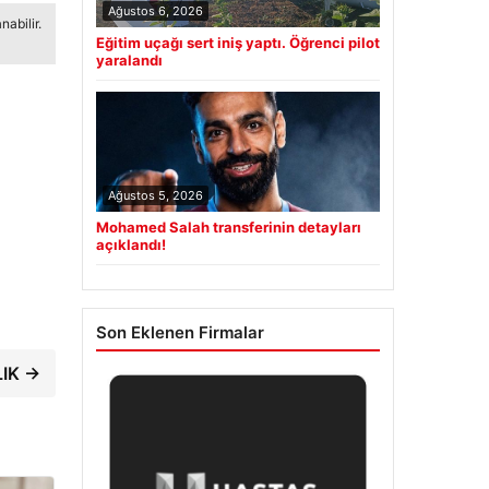
Ağustos 6, 2026
abilir.
Eğitim uçağı sert iniş yaptı. Öğrenci pilot
yaralandı
Ağustos 5, 2026
Mohamed Salah transferinin detayları
açıklandı!
Son Eklenen Firmalar
LIK →