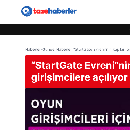
Haberler
›
Güncel Haberler
›
“StartGate Evreni”nin kapıları bi
“StartGate Evreni”nin
girişimcilere açılıyor