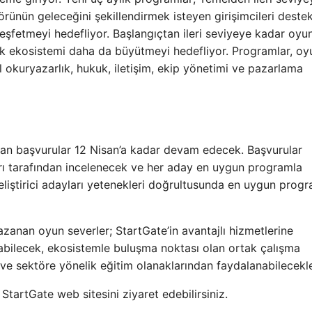
rünün geleceğini şekillendirmek isteyen girişimcileri dest
keşfetmeyi hedefliyor. Başlangıçtan ileri seviyeye kadar oyu
rek ekosistemi daha da büyütmeyi hedefliyor. Programlar, oy
al okuryazarlık, hukuk, iletişim, ekip yönetimi ve pazarlama
ılan başvurular 12 Nisan’a kadar devam edecek. Başvurular
arı tarafından incelenecek ve her aday en uygun programla
e geliştirici adayları yetenekleri doğrultusunda en uygun prog
anan oyun severler; StartGate’in avantajlı hizmetlerine
abilecek, ekosistemle buluşma noktası olan ortak çalışma
 ve sektöre yönelik eğitim olanaklarından faydalanabilecekle
StartGate web sitesini ziyaret edebilirsiniz.