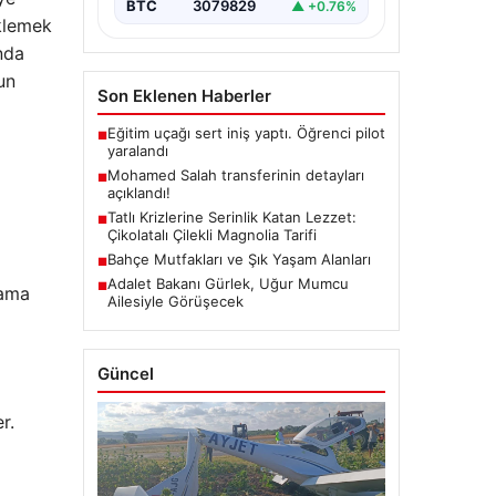
BTC
3079829
▲ +0.76%
eklemek
nda
un
Son Eklenen Haberler
Eğitim uçağı sert iniş yaptı. Öğrenci pilot
■
yaralandı
Mohamed Salah transferinin detayları
■
açıklandı!
Tatlı Krizlerine Serinlik Katan Lezzet:
■
Çikolatalı Çilekli Magnolia Tarifi
Bahçe Mutfakları ve Şık Yaşam Alanları
■
Adalet Bakanı Gürlek, Uğur Mumcu
■
rama
Ailesiyle Görüşecek
Güncel
r.