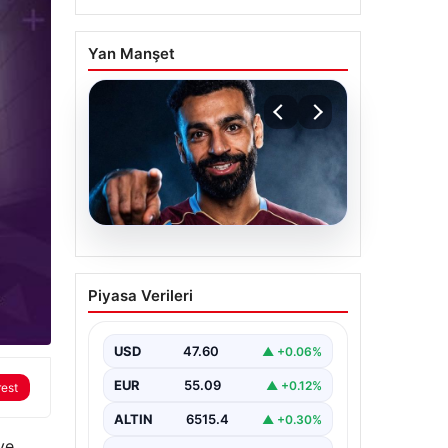
Yan Manşet
05.08.2026
Mohamed Salah
Piyasa Verileri
transferinin detayları
açıklandı!
USD
47.60
▲ +0.06%
EUR
55.09
▲ +0.12%
rest
ALTIN
6515.4
▲ +0.30%
ye