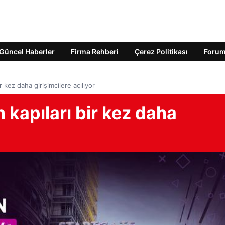
Güncel Haberler
Firma Rehberi
Çerez Politikası
Foru
r kez daha girişimcilere açılıyor
 kapıları bir kez daha