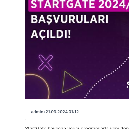
admin
•
21.03.2024 01:12
StartGate heyecan verici programlarla yeni döne