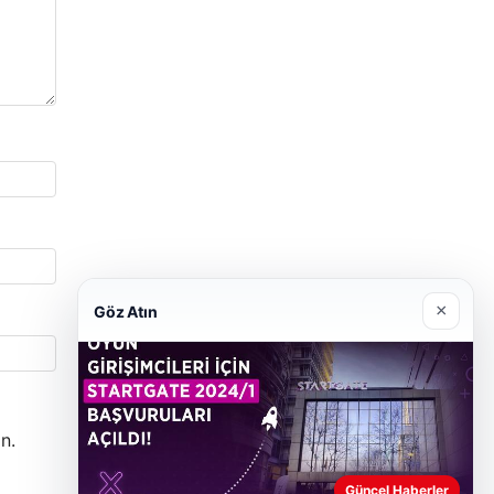
×
Göz Atın
n.
Güncel Haberler