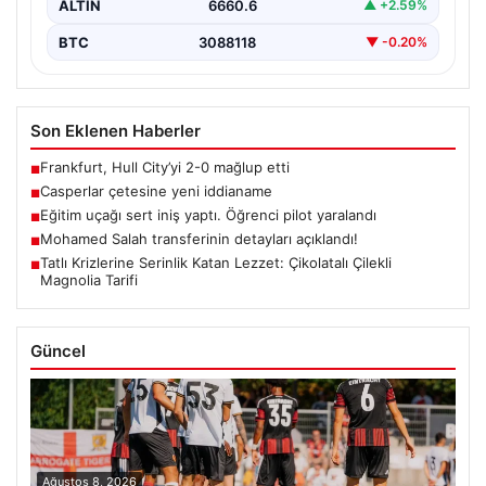
ALTIN
6660.6
▲ +2.59%
BTC
3088118
▼ -0.20%
Son Eklenen Haberler
Frankfurt, Hull City’yi 2-0 mağlup etti
■
Casperlar çetesine yeni iddianame
■
Eğitim uçağı sert iniş yaptı. Öğrenci pilot yaralandı
■
Mohamed Salah transferinin detayları açıklandı!
■
Tatlı Krizlerine Serinlik Katan Lezzet: Çikolatalı Çilekli
■
Magnolia Tarifi
Güncel
Ağustos 8, 2026