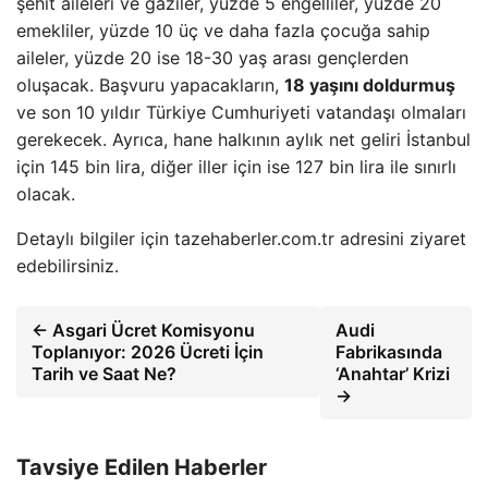
şehit aileleri ve gaziler, yüzde 5 engelliler, yüzde 20
emekliler, yüzde 10 üç ve daha fazla çocuğa sahip
aileler, yüzde 20 ise 18-30 yaş arası gençlerden
oluşacak. Başvuru yapacakların,
18 yaşını doldurmuş
ve son 10 yıldır Türkiye Cumhuriyeti vatandaşı olmaları
gerekecek. Ayrıca, hane halkının aylık net geliri İstanbul
için 145 bin lira, diğer iller için ise 127 bin lira ile sınırlı
olacak.
Detaylı bilgiler için tazehaberler.com.tr adresini ziyaret
edebilirsiniz.
← Asgari Ücret Komisyonu
Audi
Toplanıyor: 2026 Ücreti İçin
Fabrikasında
Tarih ve Saat Ne?
‘Anahtar’ Krizi
→
Tavsiye Edilen Haberler