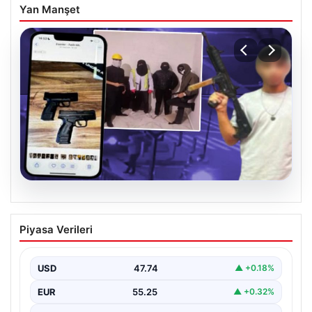
Yan Manşet
07.08.2026
Casperlar çetesine yeni iddianame
Piyasa Verileri
USD
47.74
▲ +0.18%
EUR
55.25
▲ +0.32%