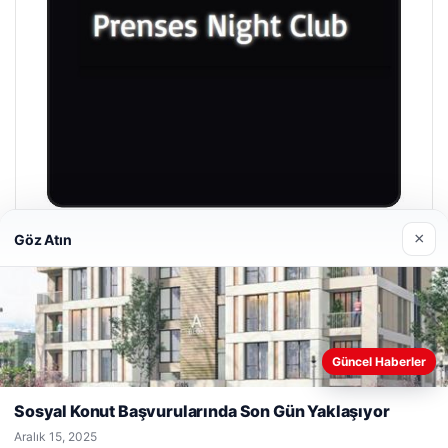
×
Göz Atın
Prenses Night Club
Nisan 29, 2026
Web sitemizi nasıl kullandığınızı daha iyi anlayabilmek,
Güncel Haberler
deneyiminizi kişiselleştirmek ve geliştirmek amacıyla çerezler
kullanıyoruz.
Çerez Politikamız
Sosyal Konut Başvurularında Son Gün Yaklaşıyor
Reddet
Kabul Et
© 2026 Taze Haberler
Aralık 15, 2025