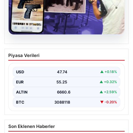
07.08.2026
Casperlar çetesine yeni iddianame
Piyasa Verileri
USD
47.74
▲ +0.18%
EUR
55.25
▲ +0.32%
ALTIN
6660.6
▲ +2.59%
BTC
3088118
▼ -0.20%
Son Eklenen Haberler