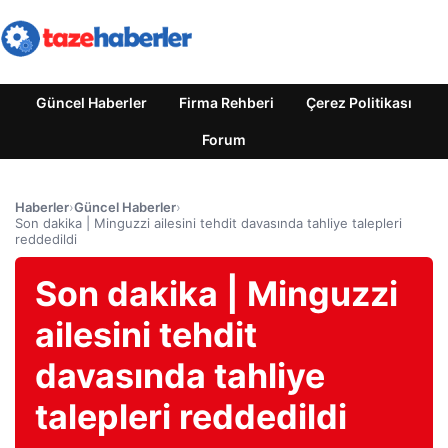
Güncel Haberler
Firma Rehberi
Çerez Politikası
Forum
Haberler
›
Güncel Haberler
›
Son dakika | Minguzzi ailesini tehdit davasında tahliye talepleri
reddedildi
Son dakika | Minguzzi
ailesini tehdit
davasında tahliye
talepleri reddedildi