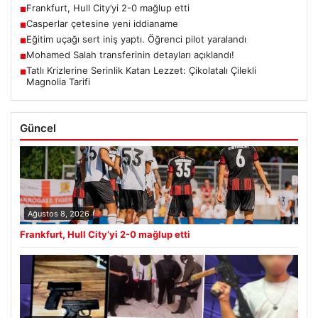
Frankfurt, Hull City’yi 2-0 mağlup etti
■
Casperlar çetesine yeni iddianame
■
Eğitim uçağı sert iniş yaptı. Öğrenci pilot yaralandı
■
Mohamed Salah transferinin detayları açıklandı!
■
Tatlı Krizlerine Serinlik Katan Lezzet: Çikolatalı Çilekli
■
Magnolia Tarifi
Güncel
Ağustos 8, 2026
Frankfurt, Hull City’yi 2-0 mağlup etti