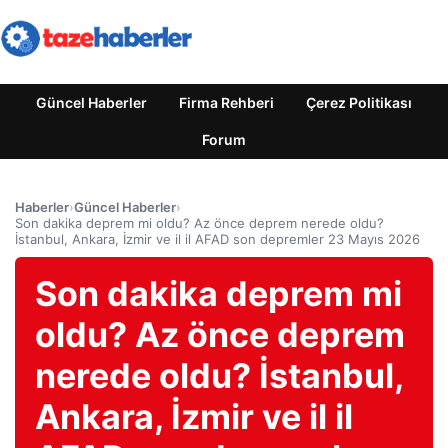
Güncel Haberler
Firma Rehberi
Çerez Politikası
Forum
Haberler
›
Güncel Haberler
›
Son dakika deprem mi oldu? Az önce deprem nerede oldu?
İstanbul, Ankara, İzmir ve il il AFAD son depremler 23 Mayıs 2026
Son dakika deprem mi
oldu? Az önce deprem
nerede oldu? İstanbul,
Ankara, İzmir ve il il