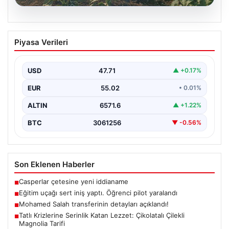
06.08.2026
Eğitim uçağı sert iniş yaptı. Öğrenci
Piyasa Verileri
pilot yaralandı
USD
47.71
▲ +0.17%
EUR
55.02
• 0.01%
ALTIN
6571.6
▲ +1.22%
BTC
3061256
▼ -0.56%
Son Eklenen Haberler
Casperlar çetesine yeni iddianame
■
Eğitim uçağı sert iniş yaptı. Öğrenci pilot yaralandı
■
Mohamed Salah transferinin detayları açıklandı!
■
Tatlı Krizlerine Serinlik Katan Lezzet: Çikolatalı Çilekli
■
Magnolia Tarifi