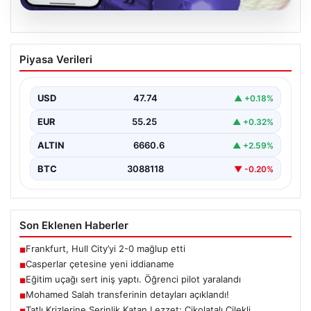
07.08.2026
Casperlar çetesine yeni iddianame
Piyasa Verileri
USD
47.74
▲ +0.18%
EUR
55.25
▲ +0.32%
ALTIN
6660.6
▲ +2.59%
BTC
3088118
▼ -0.20%
Son Eklenen Haberler
Frankfurt, Hull City’yi 2-0 mağlup etti
■
Casperlar çetesine yeni iddianame
■
Eğitim uçağı sert iniş yaptı. Öğrenci pilot yaralandı
■
Mohamed Salah transferinin detayları açıklandı!
■
Tatlı Krizlerine Serinlik Katan Lezzet: Çikolatalı Çilekli