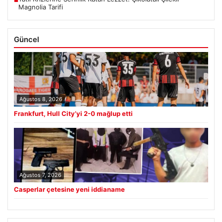
■
Magnolia Tarifi
Güncel
Ağustos 8, 2026
Frankfurt, Hull City’yi 2-0 mağlup etti
Ağustos 7, 2026
Casperlar çetesine yeni iddianame