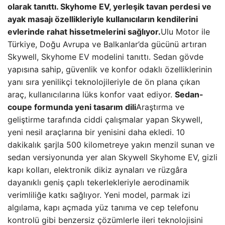
olarak tanıttı. Skyhome EV, yerleşik tavan perdesi ve
ayak masajı özellikleriyle kullanıcıların kendilerini
evlerinde rahat hissetmelerini sağlıyor.
Ulu Motor ile
Türkiye, Doğu Avrupa ve Balkanlar’da gücünü artıran
Skywell, Skyhome EV modelini tanıttı. Sedan gövde
yapısına sahip, güvenlik ve konfor odaklı özelliklerinin
yanı sıra yenilikçi teknolojileriyle de ön plana çıkan
araç, kullanıcılarına lüks konfor vaat ediyor.
Sedan-
coupe formunda yeni tasarım dili
Araştırma ve
geliştirme tarafında ciddi çalışmalar yapan Skywell,
yeni nesil araçlarına bir yenisini daha ekledi. 10
dakikalık şarjla 500 kilometreye yakın menzil sunan ve
sedan versiyonunda yer alan Skywell Skyhome EV, gizli
kapı kolları, elektronik dikiz aynaları ve rüzgâra
dayanıklı geniş çaplı tekerlekleriyle aerodinamik
verimliliğe katkı sağlıyor. Yeni model, parmak izi
algılama, kapı açmada yüz tanıma ve cep telefonu
kontrolü gibi benzersiz çözümlerle ileri teknolojisini