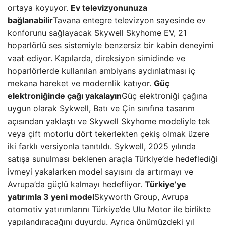
ortaya koyuyor.
Ev televizyonunuza
bağlanabilir
Tavana entegre televizyon sayesinde ev
konforunu sağlayacak Skywell Skyhome EV, 21
hoparlörlü ses sistemiyle benzersiz bir kabin deneyimi
vaat ediyor. Kapılarda, direksiyon simidinde ve
hoparlörlerde kullanılan ambiyans aydınlatması iç
mekana hareket ve modernlik katıyor.
Güç
elektroniğinde çağı yakalayın
Güç elektroniği çağına
uygun olarak Sykwell, Batı ve Çin sınıfına tasarım
açısından yaklaştı ve Skywell Skyhome modeliyle tek
veya çift motorlu dört tekerlekten çekiş olmak üzere
iki farklı versiyonla tanıtıldı. Sykwell, 2025 yılında
satışa sunulması beklenen araçla Türkiye’de hedeflediği
ivmeyi yakalarken model sayısını da artırmayı ve
Avrupa’da güçlü kalmayı hedefliyor.
Türkiye’ye
yatırımla 3 yeni model
Skyworth Group, Avrupa
otomotiv yatırımlarını Türkiye’de Ulu Motor ile birlikte
yapılandıracağını duyurdu. Ayrıca önümüzdeki yıl