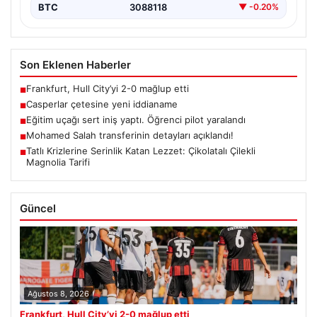
BTC
3088118
▼ -0.20%
Son Eklenen Haberler
Frankfurt, Hull City’yi 2-0 mağlup etti
■
Casperlar çetesine yeni iddianame
■
Eğitim uçağı sert iniş yaptı. Öğrenci pilot yaralandı
■
Mohamed Salah transferinin detayları açıklandı!
■
Tatlı Krizlerine Serinlik Katan Lezzet: Çikolatalı Çilekli
■
Magnolia Tarifi
Güncel
Ağustos 8, 2026
Frankfurt, Hull City’yi 2-0 mağlup etti