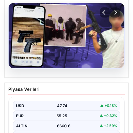
07.08.2026
Casperlar çetesine yeni iddianame
Piyasa Verileri
USD
47.74
▲ +0.18%
EUR
55.25
▲ +0.32%
ALTIN
6660.6
▲ +2.59%