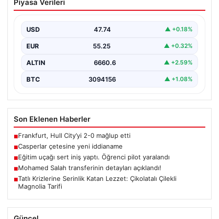
Piyasa Verileri
USD
47.74
▲ +0.18%
EUR
55.25
▲ +0.32%
ALTIN
6660.6
▲ +2.59%
BTC
3094156
▲ +1.08%
Son Eklenen Haberler
Frankfurt, Hull City’yi 2-0 mağlup etti
■
Casperlar çetesine yeni iddianame
■
Eğitim uçağı sert iniş yaptı. Öğrenci pilot yaralandı
■
Mohamed Salah transferinin detayları açıklandı!
■
Tatlı Krizlerine Serinlik Katan Lezzet: Çikolatalı Çilekli
■
Magnolia Tarifi
Güncel