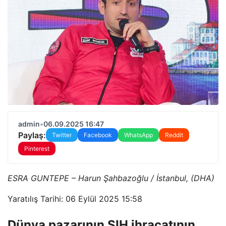
admin
•
06.09.2025 16:47
Paylaş:
Twitter
Facebook
WhatsApp
Reddit
Pinterest
ESRA GUNTEPE – Harun Şahbazoğlu / İstanbul, (DHA)
Yaratılış Tarihi: 06 Eylül 2025 15:58
Dünya pazarının SIH ihracatının