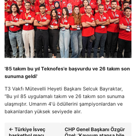
'85 takım bu yıl Teknofes'e başvurdu ve 26 takım son
sunuma geldi'
T3 Vakfı Mütevelli Heyeti Başkanı Selcuk Bayraktar,
“Bu yıl 85 uygulamalı takım ve 26 takım son sunuma
ulaşmıştır. Umarım 4'ü ödüllerini şampiyonlardan ve
bakanlardan yüksek seviyede alır.
← Türkiye İsveç
CHP Genel Başkanı Özgür
basketbol maçı
Özel: ‘Kayyum atansa bile