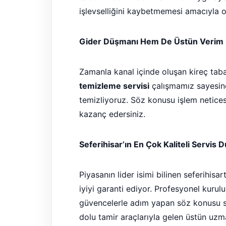
işlevselliğini kaybetmemesi amacıyla o
Gider Düşmanı Hem De Üstün Verim İç
Zamanla kanal içinde oluşan kireç taba
temizleme servisi
çalışmamız sayesinde
temizliyoruz. Söz konusu işlem netic
kazanç edersiniz.
Seferihisar’ın En Çok Kaliteli Servis D
Piyasanın lider isimi bilinen seferihis
iyiyi garanti ediyor. Profesyonel kurul
güvencelerle adım yapan söz konusu si
dolu tamir araçlarıyla gelen üstün uzman