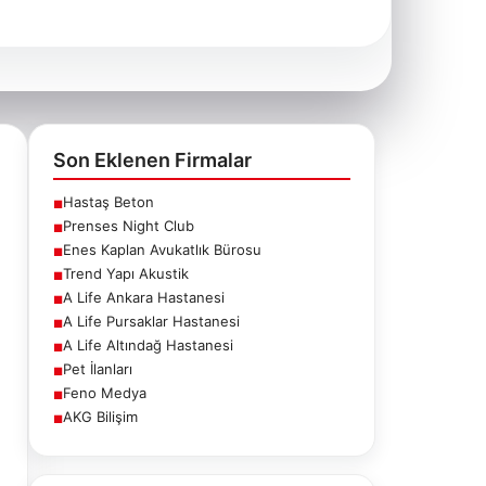
Son Eklenen Firmalar
Hastaş Beton
■
Prenses Night Club
■
Enes Kaplan Avukatlık Bürosu
■
Trend Yapı Akustik
■
A Life Ankara Hastanesi
■
A Life Pursaklar Hastanesi
■
A Life Altındağ Hastanesi
■
Pet İlanları
■
Feno Medya
■
AKG Bilişim
■