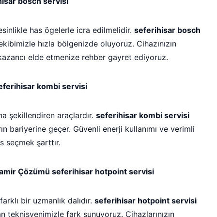
isar bosch servisi
kesinlikle has ögelerle icra edilmelidir.
seferihisar bosch
kibimizle hızla bölgenizde oluyoruz. Cihazınızın
kazancı elde etmenize rehber gayret ediyoruz.
ferihisar kombi servisi
na şekillendiren araçlardır.
seferihisar kombi servisi
ın bariyerine geçer. Güvenli enerji kullanımı ve verimli
s seçmek şarttır.
Tamir Çözümü seferihisar hotpoint servisi
farklı bir uzmanlık dalıdır.
seferihisar hotpoint servisi
n teknisyenimizle fark sunuyoruz. Cihazlarınızın