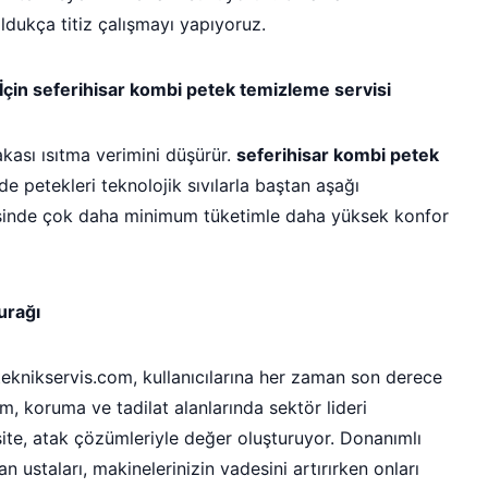
ldukça titiz çalışmayı yapıyoruz.
in seferihisar kombi petek temizleme servisi
kası ısıtma verimini düşürür.
seferihisar kombi petek
 petekleri teknolojik sıvılarla baştan aşağı
esinde çok daha minimum tüketimle daha yüksek konfor
urağı
arteknikservis.com, kullanıcılarına her zaman son derece
um, koruma ve tadilat alanlarında sektör lideri
te, atak çözümleriyle değer oluşturuyor. Donanımlı
 ustaları, makinelerinizin vadesini artırırken onları