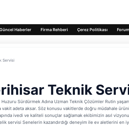
Güncel Haberler
Firma Rehberi
Çerez Politikası
Foru
k Servisi
rihisar Teknik Servi
 Huzuru Sürdürmek Adına Uzman Teknik Çözümler Rutin yaşamın 
a vakit adeta aksar. Söz konusu vakitlerde doğru müdahale ürünü
çapında ivedi ve kaliteli sonuçlar sağlamak ekibimizin asıl vizy
elik servisi Senelerin kazandırdığı deneyim ile ev aletlerini en iy