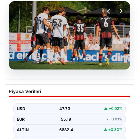
08.08.2026
Frankfurt, Hull City’yi 2-0 mağlup etti
Piyasa Verileri
Almanya’nın köklü futbol kulüplerinden Eintracht
Frankfurt, hazırlık maçında İngiltere temsilcisi Hull City
ile karşı…
USD
47.73
▲ +0.02%
EUR
55.19
• -0.01%
ALTIN
6682.4
▲ +0.33%