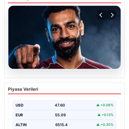
05.08.2026
Mohamed Salah transferinin detayları
Piyasa Verileri
açıklandı!
USD
47.60
▲ +0.06%
EUR
55.09
▲ +0.12%
ALTIN
6515.4
▲ +0.30%