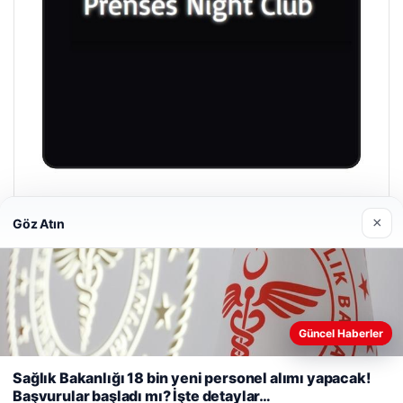
Prenses Night Club
×
Göz Atın
Nisan 29, 2026
Güncel Haberler
Web sitemizi nasıl kullandığınızı daha iyi anlayabilmek,
deneyiminizi kişiselleştirmek ve geliştirmek amacıyla çerezler
© 2026 Taze Haberler
Sağlık Bakanlığı 18 bin yeni personel alımı yapacak!
kullanıyoruz.
Çerez Politikamız
Başvurular başladı mı? İşte detaylar…