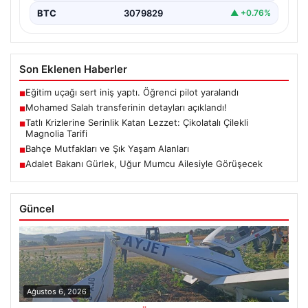
BTC
3079829
▲ +0.76%
Son Eklenen Haberler
Eğitim uçağı sert iniş yaptı. Öğrenci pilot yaralandı
■
Mohamed Salah transferinin detayları açıklandı!
■
Tatlı Krizlerine Serinlik Katan Lezzet: Çikolatalı Çilekli
■
Magnolia Tarifi
Bahçe Mutfakları ve Şık Yaşam Alanları
■
Adalet Bakanı Gürlek, Uğur Mumcu Ailesiyle Görüşecek
■
Güncel
Ağustos 6, 2026