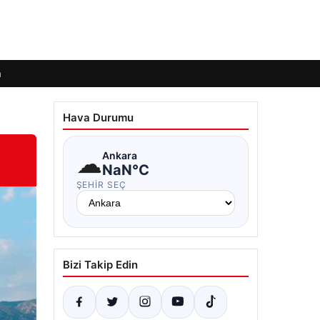
m
Hava Durumu
☁
Ankara
NaN°C
ŞEHIR SEÇ
Bizi Takip Edin