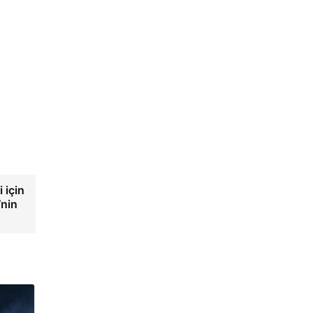
 için
’nin