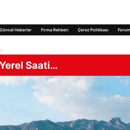
Güncel Haberler
Firma Rehberi
Çerez Politikası
Foru
i…
 Yerel Saati…