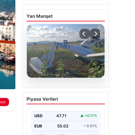
Yan Manşet
06.08.2026
Eğitim uçağı sert iniş
Piyasa Verileri
yaptı. Öğrenci pilot
rest
yaralandı
USD
47.71
▲ +0.17%
EUR
55.02
• 0.01%