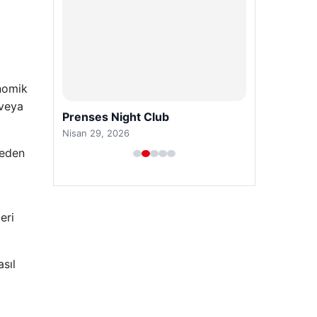
onomik
 veya
Prenses Night Club
Nisan 29, 2026
ceden
eri
sıl