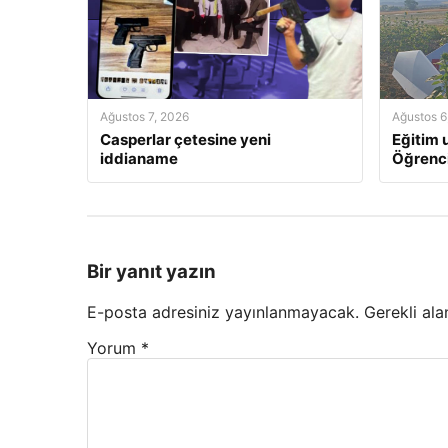
Ağustos 7, 2026
Ağustos 6
Casperlar çetesine yeni
Eğitim u
iddianame
Öğrenci
Bir yanıt yazın
E-posta adresiniz yayınlanmayacak.
Gerekli ala
Yorum
*