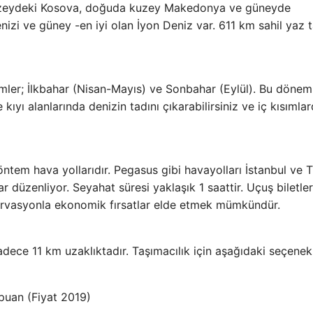
kuzeydeki Kosova, doğuda kuzey Makedonya ve güneyde
izi ve güney -en iyi olan İyon Deniz var. 611 km sahil yaz ta
ler; İlkbahar (Nisan-Mayıs) ve Sonbahar (Eylül). Bu dönem
yı alanlarında denizin tadını çıkarabilirsiniz ve iç kısımla
öntem hava yollarıdır. Pegasus gibi havayolları İstanbul ve T
 düzenliyor. Seyahat süresi yaklaşık 1 saattir. Uçuş biletler
ezervasyonla ekonomik fırsatlar elde etmek mümkündür.
dece 11 km uzaklıktadır. Taşımacılık için aşağıdaki seçenek
puan (Fiyat 2019)