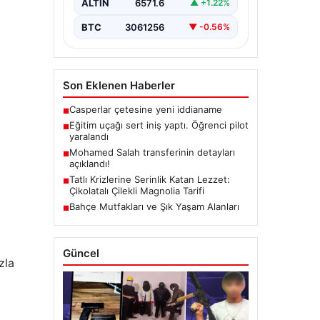
ALTIN
6571.6
▲ +1.22%
BTC
3061256
▼ -0.56%
Son Eklenen Haberler
Casperlar çetesine yeni iddianame
■
Eğitim uçağı sert iniş yaptı. Öğrenci pilot
■
yaralandı
Mohamed Salah transferinin detayları
■
açıklandı!
Tatlı Krizlerine Serinlik Katan Lezzet:
■
Çikolatalı Çilekli Magnolia Tarifi
Bahçe Mutfakları ve Şık Yaşam Alanları
■
Güncel
zla