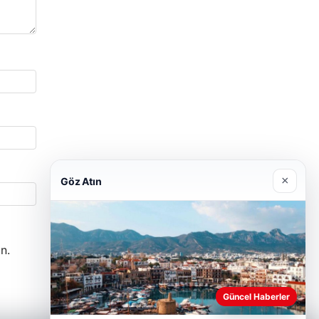
×
Göz Atın
n.
Güncel Haberler