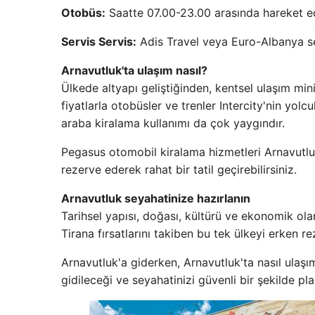
Otobüs:
Saatte 07.00-23.00 arasında hareket e
Servis Servis:
Adis Travel veya Euro-Albanya se
Arnavutluk'ta ulaşım nasıl?
Ülkede altyapı geliştiğinden, kentsel ulaşım mi
fiyatlarla otobüsler ve trenler Intercity'nin yolc
araba kiralama kullanımı da çok yaygındır.
Pegasus otomobil kiralama hizmetleri Arnavutluk'
rezerve ederek rahat bir tatil geçirebilirsiniz.
Arnavutluk seyahatinize hazırlanın
Tarihsel yapısı, doğası, kültürü ve ekonomik olan 
Tirana fırsatlarını takiben bu tek ülkeyi erken 
Arnavutluk'a giderken, Arnavutluk'ta nasıl ulaş
gidileceği ve seyahatinizi güvenli bir şekilde pla