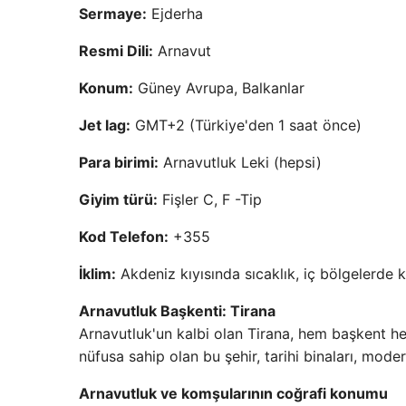
Sermaye:
Ejderha
Resmi Dili:
Arnavut
Konum:
Güney Avrupa, Balkanlar
Jet lag:
GMT+2 (Türkiye'den 1 saat önce)
Para birimi:
Arnavutluk Leki (hepsi)
Giyim türü:
Fişler C, F -Tip
Kod Telefon:
+355
İklim:
Akdeniz kıyısında sıcaklık, iç bölgelerde kı
Arnavutluk Başkenti: Tirana
Arnavutluk'un kalbi olan Tirana, hem başkent h
nüfusa sahip olan bu şehir, tarihi binaları, moder
Arnavutluk ve komşularının coğrafi konumu