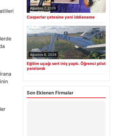
Ağustos 7, 2026
tilleri
Casperlar çetesine yeni iddianame
lerde
rda
Ağustos 6, 2026
Eğitim uçağı sert iniş yaptı. Öğrenci pilot
yaralandı
irana
inin
Son Eklenen Firmalar
ler