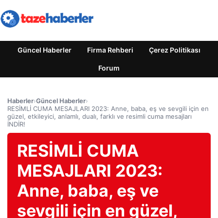
Güncel Haberler
Firma Rehberi
Çerez Politikası
Forum
Haberler
›
Güncel Haberler
›
RESİMLİ CUMA MESAJLARI 2023: Anne, baba, eş ve sevgili için en
güzel, etkileyici, anlamlı, dualı, farklı ve resimli cuma mesajları
İNDİR!
RESİMLİ CUMA
MESAJLARI 2023:
Anne, baba, eş ve
sevgili için en güzel,