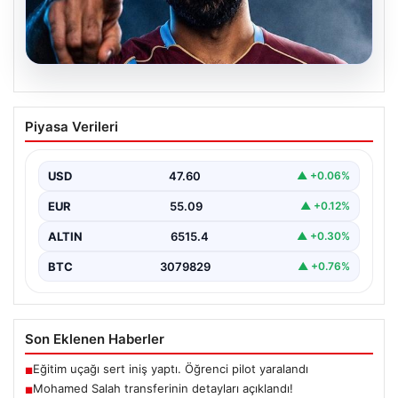
05.08.2026
Mohamed Salah transferinin detayları
Piyasa Verileri
açıklandı!
USD
47.60
▲ +0.06%
EUR
55.09
▲ +0.12%
ALTIN
6515.4
▲ +0.30%
BTC
3079829
▲ +0.76%
Son Eklenen Haberler
Eğitim uçağı sert iniş yaptı. Öğrenci pilot yaralandı
■
Mohamed Salah transferinin detayları açıklandı!
■