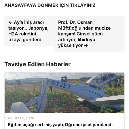
ANASAYFAYA DÖNMEK İÇİN TIKLAYINIZ
← Ay’a iniş aracı
Prof. Dr. Osman
taşıyor… Japonya,
Müftüoğlu’ndan mucize
H2A roketini
karışım! Cinsel gücü
uzaya gönderdi
artırıyor, libidoyu
yükseltiyor →
Tavsiye Edilen Haberler
Ağustos 6, 2026
Eğitim uçağı sert iniş yaptı. Öğrenci pilot yaralandı