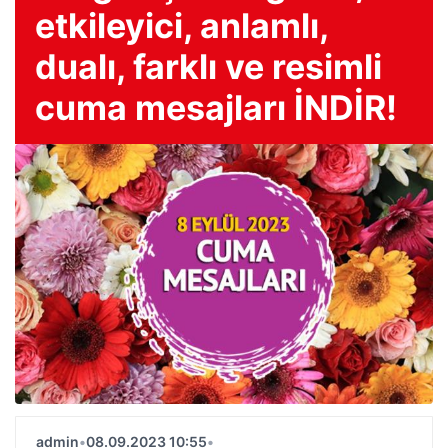
etkileyici, anlamlı,
dualı, farklı ve resimli
cuma mesajları İNDİR!
admin
•
08.09.2023 10:55
•