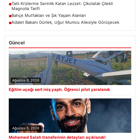
Tatlı Krizlerine Serinlik Katan Lezzet: Çikolatalı Çilekli
■
Magnolia Tarifi
Bahçe Mutfakları ve Şık Yaşam Alanları
■
Adalet Bakanı Gürlek, Uğur Mumcu Ailesiyle Görüşecek
■
Güncel
Ağustos 6, 2026
Eğitim uçağı sert iniş yaptı. Öğrenci pilot yaralandı
Ağustos 5, 2026
Mohamed Salah transferinin detayları açıklandı!