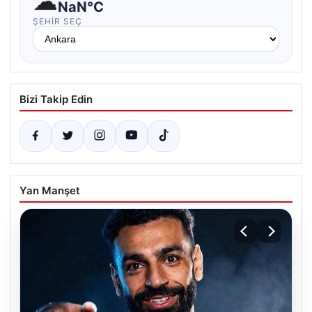
☁
NaN°C
ŞEHIR SEÇ
Bizi Takip Edin
Yan Manşet