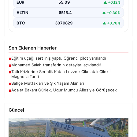
EUR
55.09
▲ +0.12%
ALTIN
6515.4
▲ +0.30%
BTC
3079829
▲ +0.76%
Son Eklenen Haberler
Eğitim uçağı sert iniş yaptı. Öğrenci pilot yaralandı
■
Mohamed Salah transferinin detayları açıklandı!
■
Tatlı Krizlerine Serinlik Katan Lezzet: Çikolatalı Çilekli
■
Magnolia Tarifi
Bahçe Mutfakları ve Şık Yaşam Alanları
■
Adalet Bakanı Gürlek, Uğur Mumcu Ailesiyle Görüşecek
■
Güncel