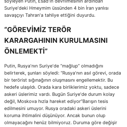
söyleyen Putin, Esad'ın devrilmesinin ardından
Suriye'deki Hmeymim üssünden 4 bin İran yanlısı
savaşçıyı Tahran'a tahliye ettiğini duyurdu.
“GÖREVİMİZ TERÖR
KARARGAHININ KURULMASINI
ÖNLEMEKTİ”
Putin, Rusya'nın Suriye'de “mağlup” olmadığını
belirterek, şunları söyledi: “Rusya'nın asıl görevi, orada
bir terörist sığınağının oluşmasını engellemektir. Bu
hedefe ulaşıldı. Orada kara birliklerimiz yoktu, sadece
askeri üslerimiz vardı. Bugün Suriye'de durum kolay
değil, Moskova hızla hareket ediyor”Barışın tesis
edilmesini umuyor. Rusya oradaki askeri üslerini
koruma ihtimalini düşünüyor. Ancak bunun olup
olmayacağını henüz bilmiyoruz. Duruma göre değişir