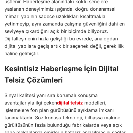
üstlenir. Haberleşme alanındaki köklü senelere
yaslanan deneyimimiz ışığında, doğru donanımsal
mimari yapının sadece uzaklıkları kısaltmakla
yetinmeyip, aynı zamanda çalışma güvenliğini dahi en
seviyeye çıkardığını açık bir biçimde biliyoruz.
Dijitalleşmenin hızla geliştiği bu evrede, analogdan
dijital yapılara geçiş artık bir seçenek değil, gereklilik
haline gelmiştir.
Kesintisiz
Haberleşme
İçin
Dijital
Telsiz
Çözümleri
Sinyal kalitesi yanı sıra korumalı konuşma
avantajlarıyla ilgi çeken
dijital telsiz
modelleri,
işletmelere fon plan gürültüsünü ayıklama imkanı
tanımaktadır. Söz konusu teknoloji, bilhassa makine
gürültüsünün fazla bulunduğu fabrikalarda veya açık
saha mekanlarda emirlerin hatasız anlaşılmasını sağlar.