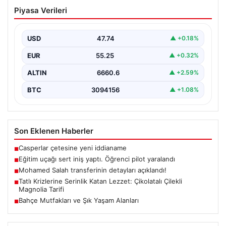
Eğitim uçağı sert iniş yaptı. Öğrenci
Piyasa Verileri
pilot yaralandı
USD
47.74
▲ +0.18%
EUR
55.25
▲ +0.32%
ALTIN
6660.6
▲ +2.59%
BTC
3094156
▲ +1.08%
Son Eklenen Haberler
Casperlar çetesine yeni iddianame
■
Eğitim uçağı sert iniş yaptı. Öğrenci pilot yaralandı
■
Mohamed Salah transferinin detayları açıklandı!
■
Tatlı Krizlerine Serinlik Katan Lezzet: Çikolatalı Çilekli
■
Magnolia Tarifi
Bahçe Mutfakları ve Şık Yaşam Alanları
■