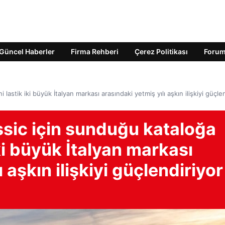
Güncel Haberler
Firma Rehberi
Çerez Politikası
Foru
 lastik iki büyük İtalyan markası arasındaki yetmiş yılı aşkın ilişkiyi güçle
lassic için sunduğu kataloğa
ki büyük İtalyan markası
 aşkın ilişkiyi güçlendiriyor