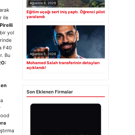
Ağustos 6, 2026
larak
Eğitim uçağı sert iniş yaptı. Öğrenci pilot
yaralandı
 ile
Pirelli
bir yol
rinde
da F40
Ağustos 5, 2026
r. Bu
RO:
Mohamed Salah transferinin detayları
açıklandı!
.
en
Son Eklenen Firmalar
na
r
dwood
vre
aştırma