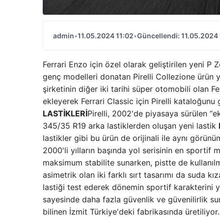
admin
•
11.05.2024 11:02
•
Güncellendi: 11.05.2024 
Ferrari Enzo için özel olarak geliştirilen yeni P
genç modelleri donatan Pirelli Collezione ürün ye
şirketinin diğer iki tarihi süper otomobili olan 
ekleyerek Ferrari Classic için Pirelli kataloğunu 
LASTİKLERİ
Pirelli, 2002'de piyasaya sürülen “
345/35 R19 arka lastiklerden oluşan yeni lastik
lastikler gibi bu ürün de orijinali ile aynı görü
2000'li yılların başında yol serisinin en sportif 
maksimum stabilite sunarken, pistte de kullanıl
asimetrik olan iki farklı sırt tasarımı da suda kı
lastiği test ederek dönemin sportif karakterini ye
sayesinde daha fazla güvenlik ve güvenilirlik sunu
bilinen İzmit Türkiye'deki fabrikasında üretiliyor.