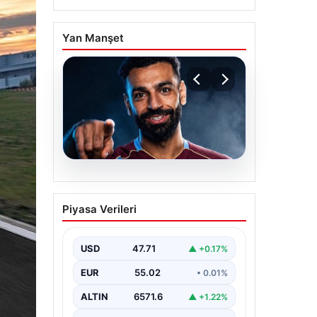
Yan Manşet
05.08.2026
Mohamed Salah
Piyasa Verileri
transferinin detayları
açıklandı!
USD
47.71
▲ +0.17%
EUR
55.02
• 0.01%
ALTIN
6571.6
▲ +1.22%