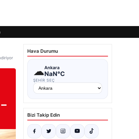
m
Hava Durumu
ndiriyor
☁
Ankara
NaN°C
ŞEHIR SEÇ
 –
Bizi Takip Edin