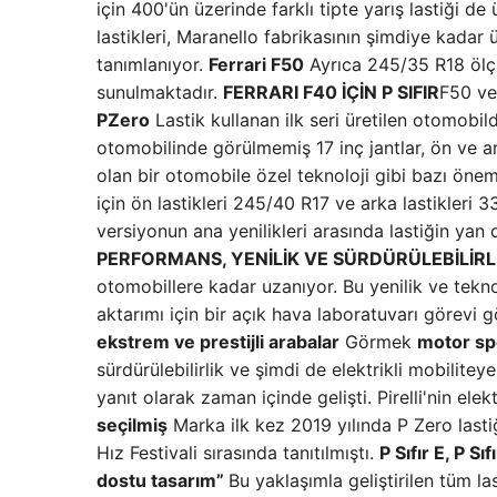
için 400'ün üzerinde farklı tipte yarış lastiği d
lastikleri, Maranello fabrikasının şimdiye kadar 
tanımlanıyor.
Ferrari F50
Ayrıca 245/35 R18 ölçül
sunulmaktadır.
FERRARI F40 İÇİN P SIFIR
F50 ve
PZero
Lastik kullanan ilk seri üretilen otomobildi
otomobilinde görülmemiş 17 inç jantlar, ön ve a
olan bir otomobile özel teknoloji gibi bazı önem
için ön lastikleri 245/40 R17 ve arka lastikleri
versiyonun ana yenilikleri arasında lastiğin yan d
PERFORMANS, YENİLİK VE SÜRDÜRÜLEBİLİRL
otomobillere kadar uzanıyor. Bu yenilik ve teknoloji
aktarımı için bir açık hava laboratuvarı görevi
ekstrem ve prestijli arabalar
Görmek
motor sp
sürdürülebilirlik ve şimdi de elektrikli mobilitey
yanıt olarak zaman içinde gelişti. Pirelli'nin elekt
seçilmiş
Marka ilk kez 2019 yılında P Zero last
Hız Festivali sırasında tanıtılmıştı.
P Sıfır E, P Sıf
dostu tasarım”
Bu yaklaşımla geliştirilen tüm l