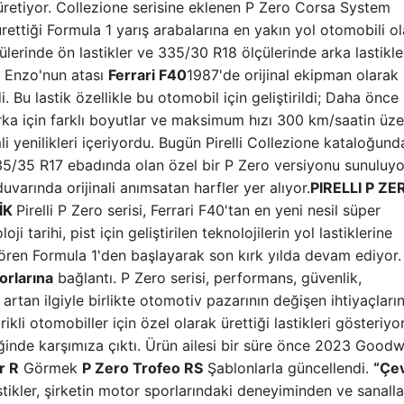
e üretiyor. Collezione serisine eklenen P Zero Corsa System
ürettiği Formula 1 yarış arabalarına en yakın yol otomobili o
erinde ön lastikler ve 335/30 R18 ölçülerinde arka lastikler
 Enzo'nun atası
Ferrari F40
1987'de orijinal ekipman olarak
. Bu lastik özellikle bu otomobil için geliştirildi; Daha önce 
rka için farklı boyutlar ve maksimum hızı 300 km/saatin üze
li yenilikleri içeriyordu. Bugün Pirelli Collezione kataloğun
 335/35 R17 ebadında olan özel bir P Zero versiyonu sunuluyo
uvarında orijinali anımsatan harfler yer alıyor.
PIRELLI P ZE
İK
Pirelli P Zero serisi, Ferrari F40'tan en yeni nesil süper
 tarihi, pist için geliştirilen teknolojilerin yol lastiklerine
 gören Formula 1'den başlayarak son kırk yılda devam ediyor
orlarına
bağlantı. P Zero serisi, performans, güvenlik,
e artan ilgiyle birlikte otomotiv pazarının değişen ihtiyaçları
rikli otomobiller için özel olarak ürettiği lastikleri gösteriyo
iğinde karşımıza çıktı. Ürün ailesi bir süre önce 2023 Goo
ır R
Görmek
P Zero Trofeo RS
Şablonlarla güncellendi.
“Çe
astikler, şirketin motor sporlarındaki deneyiminden ve sanall