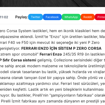
Paylaş:
11:02
Twitter
Facebook
WhatsApp
Reddit
Pinte
 Zero Corsa System lastikleri, hem en ikonik klasikleri hem d
lpazesine eklendi. İzmit'te “Enzo” için üretilen lastikler, Ma
Ferrari F40 ve F50 için mevcut iki seçeneğe iki yeni P Zero
genişletiyor.
FERRARI ENZO İÇİN SİSTEM P ZERO CORSA
ekstrem spor otomobil”
Ferrari Enzo
245/35 R19 ön lastikler
P Sıfır Corsa sistemi
gelişmiş. Collezione serisindeki diğer
nüme sahip ancak modern malzeme ve teknolojilerle üretilmişti
modeli olarak tasarlanan bu lastik, yüksek hızlarda ve virajla
masına olanak tanıyan özel bir yapıya sahip. Önde yönlü ve
zaklamayı azaltmaya yardımcı olur. Ferrari test sürücüleri, ye
niden keşfetti. Lastik artık en yeni bileşiklerin kullanılması
yor. Bu lastikler, Pirelli'nin “şampiyonların fabrikası” olara
 Pirelli İzmit fabrikası aynı zamanda dünyanın en prestijli yar