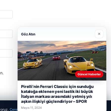
×
Göz Atın
n.
Güncel Haberler
Pirelli’nin Ferrari Classic için sunduğu
kataloğa eklenen yeni lastik iki büyük
İtalyan markası arasındaki yetmiş yılı
aşkın ilişkiyi güçlendiriyor – SPOR
Mayıs 11, 2024
ıyoruz.
Çerez Politikamız
Reddet
Kabul Et