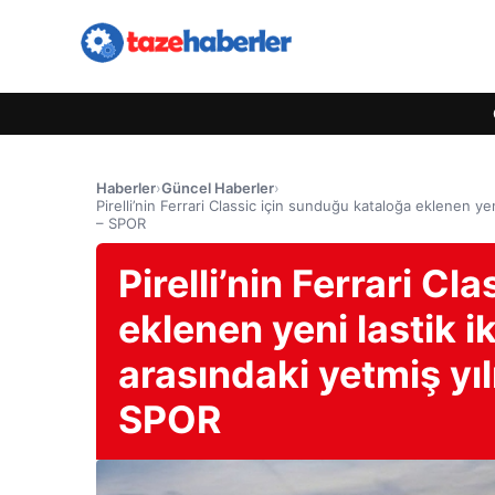
Haberler
›
Güncel Haberler
›
Pirelli’nin Ferrari Classic için sunduğu kataloğa eklenen yeni
– SPOR
Pirelli’nin Ferrari C
eklenen yeni lastik i
arasındaki yetmiş yılı
SPOR