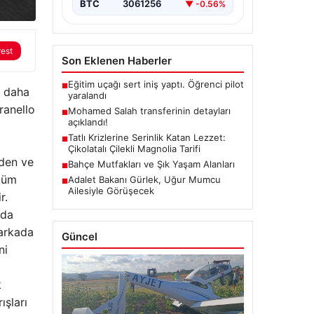
BTC
3061256
▼ -0.56%
rest
Son Eklenen Haberler
Eğitim uçağı sert iniş yaptı. Öğrenci pilot
■
e daha
yaralandı
ranello
Mohamed Salah transferinin detayları
■
açıklandı!
Tatlı Krizlerine Serinlik Katan Lezzet:
■
Çikolatalı Çilekli Magnolia Tarifi
den ve
Bahçe Mutfakları ve Şık Yaşam Alanları
■
 tüm
Adalet Bakanı Gürlek, Uğur Mumcu
■
Ailesiyle Görüşecek
r.
rda
 arkada
Güncel
ni
k
ışları