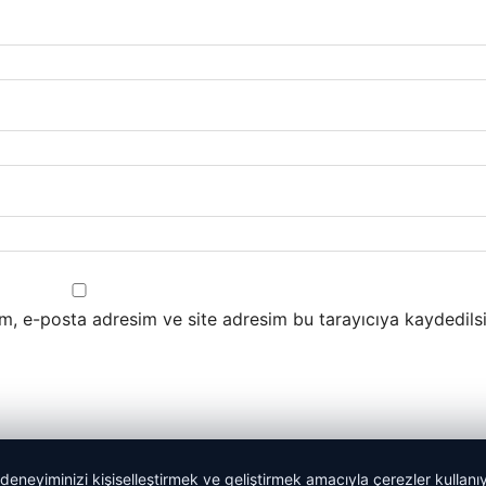
m, e-posta adresim ve site adresim bu tarayıcıya kaydedilsi
 deneyiminizi kişiselleştirmek ve geliştirmek amacıyla çerezler kullan