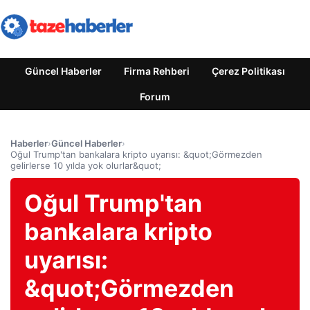
Güncel Haberler
Firma Rehberi
Çerez Politikası
Forum
Haberler
›
Güncel Haberler
›
Oğul Trump'tan bankalara kripto uyarısı: &quot;Görmezden
gelirlerse 10 yılda yok olurlar&quot;
Oğul Trump'tan
bankalara kripto
uyarısı:
&quot;Görmezden