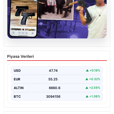
07.08.2026
Casperlar çetesine yeni iddianame
Piyasa Verileri
USD
47.74
▲ +0.18%
EUR
55.25
▲ +0.32%
ALTIN
6660.6
▲ +2.59%
BTC
3094156
▲ +1.08%