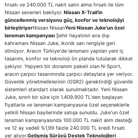
fırsatı ve 240.000 TL nakit satın alma fırsatı ile tüm
Nissan severleri bekliyor.
Nissan X-Trail'in
güncellenmiş versiyonu güç, konfor ve teknolojiyi
birleştiriyor
Nissan Nissan
Yeni Nissan Juke'un özel
lansman kampanyası
Şehir hayatının sıra dışı
kahramanı Nissan Juke, ikonik sarı rengiyle geri
dönüyor. Aracın Türkiye'de lansmanı yapılan yeni iç
tasarımı, konfor ve teknoloji ön planda tutularak dikkat
çekiyor. Yepyeni bir donanım paketi olan N-Sport,
aracın çarpıcı tasarımında çarpıcı detaylara yer veriyor.
Güvenlik yönetmeliklerinin (GSR2) gerektirdiği güvenlik
sistemleri standart olarak sunulmaktadır. Yeni Nissan
Juke, sınırlı bir süre için 1.409.900 TL'den başlayan
fiyatlarla ve lansman kampanyasına özel seçeneklerle
yetkili Nissan bayilerinde satışa sunuldu. Juke'un özel
lansman kampanyasında 100.000 TL nakit alım desteği
ve 12 ay vadeli %1,99 faizle 240.000 TL kredi fırsatı
yer alıyor.
Gelişmiş Sürücü Destek Teknolojileri