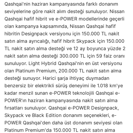
Qashqai'nin haziran kampanyasında farklı donanım
seviyelerine göre nakit alım desteği sunuluyor. Nissan
Qashqai hafif hibrit ve e-POWER modellerinde geçerli
olan kampanya kapsamında, Nissan Qashqai hafif
hibritin Designpack versiyonu için 150.000 TL nakit
satın alma ayrıcalığı, hafif hibrit Skypack için 150.000
TL nakit satın alma desteği ve 12 ay boyunca yüzde 2
nakit satın alma desteği 300.000 TL için 59 faiz oranı
sunuluyor. Light Hybrid Qashqai'nin en üst versiyonu
olan Platinum Premium, 200.000 TL nakit satın alma
desteği sunuyor. Harici şarja ihtiyaç duymadan
benzersiz bir elektrikli sürüş deneyimi ile 1.018 km'ye
kadar menzil sunan e-POWER teknolojili Qashqai e-
POWER'ın haziran kampanyasında nakit satın alma
fırsatları sunuluyor. Qashqai e-POWER Designpack,
Skypack ve Black Edition donanım seçenekleri, e-
POWER Qashqai'den daha üst donanım seviyesi olan
Platinum Premium'da 150.000 TL nakit satın alma