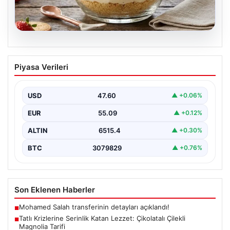
05.08.2026
Tatlı Krizlerine Serinlik Katan Lezzet:
Piyasa Verileri
Çikolatalı Çilekli Magnolia Tarifi
Çikolata soslu çilekli magnolia, hafif dokusuyla tatlı
severlerin favorisi haline gelen günümüzün popüler
USD
47.60
▲ +0.06%
tatlılarından…
EUR
55.09
▲ +0.12%
ALTIN
6515.4
▲ +0.30%
BTC
3079829
▲ +0.76%
Son Eklenen Haberler
Mohamed Salah transferinin detayları açıklandı!
■
Tatlı Krizlerine Serinlik Katan Lezzet: Çikolatalı Çilekli
■
Magnolia Tarifi