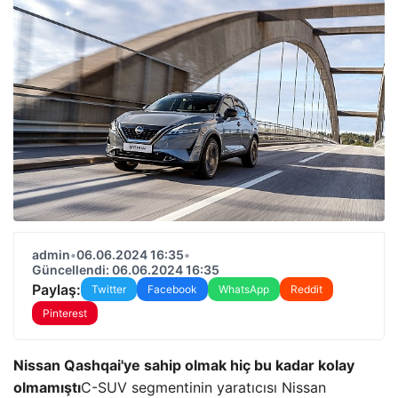
admin
•
06.06.2024 16:35
•
Güncellendi: 06.06.2024 16:35
Paylaş:
Twitter
Facebook
WhatsApp
Reddit
Pinterest
Nissan Qashqai'ye sahip olmak hiç bu kadar kolay
olmamıştı
C-SUV segmentinin yaratıcısı Nissan