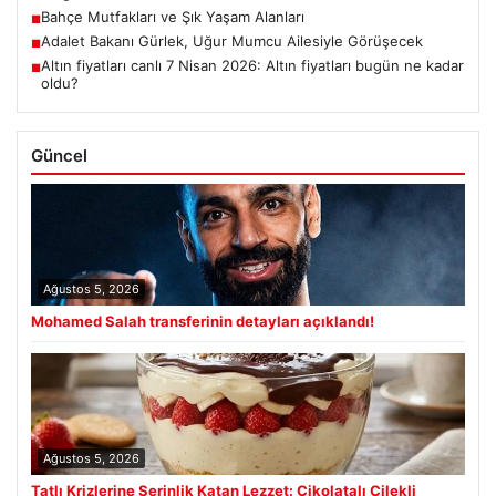
Bahçe Mutfakları ve Şık Yaşam Alanları
■
Adalet Bakanı Gürlek, Uğur Mumcu Ailesiyle Görüşecek
■
Altın fiyatları canlı 7 Nisan 2026: Altın fiyatları bugün ne kadar
■
oldu?
Güncel
Ağustos 5, 2026
Mohamed Salah transferinin detayları açıklandı!
Ağustos 5, 2026
Tatlı Krizlerine Serinlik Katan Lezzet: Çikolatalı Çilekli