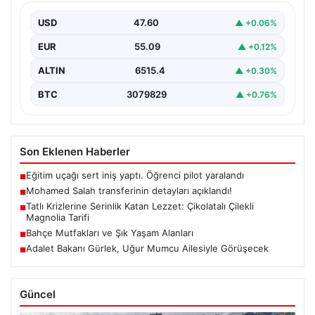
USD
47.60
▲ +0.06%
EUR
55.09
▲ +0.12%
ALTIN
6515.4
▲ +0.30%
BTC
3079829
▲ +0.76%
Son Eklenen Haberler
Eğitim uçağı sert iniş yaptı. Öğrenci pilot yaralandı
■
Mohamed Salah transferinin detayları açıklandı!
■
Tatlı Krizlerine Serinlik Katan Lezzet: Çikolatalı Çilekli
■
Magnolia Tarifi
Bahçe Mutfakları ve Şık Yaşam Alanları
■
Adalet Bakanı Gürlek, Uğur Mumcu Ailesiyle Görüşecek
■
Güncel