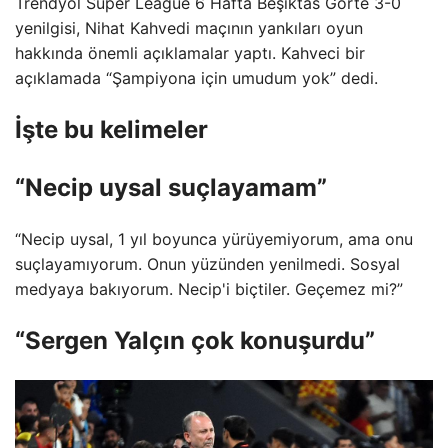
Trendyol Super League 6 Hafta Beşiktas Görte 3-0
yenilgisi, Nihat Kahvedi maçının yankıları oyun
hakkında önemli açıklamalar yaptı. Kahveci bir
açıklamada “Şampiyona için umudum yok” dedi.
İşte bu kelimeler
“Necip uysal suçlayamam”
“Necip uysal, 1 yıl boyunca yürüyemiyorum, ama onu
suçlayamıyorum. Onun yüzünden yenilmedi. Sosyal
medyaya bakıyorum. Necip'i biçtiler. Geçemez mi?”
“Sergen Yalçın çok konuşurdu”