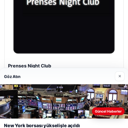
Prenses Night Club
Nisan 29, 2026
×
Göz Atın
Web sitemizi nasıl kullandığınızı daha iyi anlayabilmek,
Güncel Haberler
deneyiminizi kişiselleştirmek ve geliştirmek amacıyla çerezler
© 2026 Taze Haberler
kullanıyoruz.
Çerez Politikamız
New York borsası yükselişle açıldı