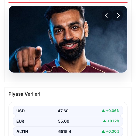
05.08.2026
Mohamed Salah transferinin detayları
Piyasa Verileri
açıklandı!
USD
47.60
▲ +0.06%
EUR
55.09
▲ +0.12%
ALTIN
6515.4
▲ +0.30%