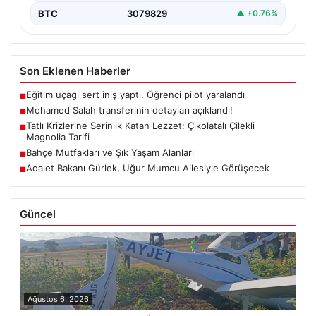
BTC
3079829
▲ +0.76%
Son Eklenen Haberler
Eğitim uçağı sert iniş yaptı. Öğrenci pilot yaralandı
■
Mohamed Salah transferinin detayları açıklandı!
■
Tatlı Krizlerine Serinlik Katan Lezzet: Çikolatalı Çilekli
■
Magnolia Tarifi
Bahçe Mutfakları ve Şık Yaşam Alanları
■
Adalet Bakanı Gürlek, Uğur Mumcu Ailesiyle Görüşecek
■
Güncel
Ağustos 6, 2026