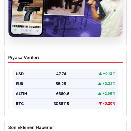
07.08.2026
Casperlar çetesine yeni iddianame
Piyasa Verileri
USD
47.74
▲ +0.18%
EUR
55.25
▲ +0.32%
ALTIN
6660.6
▲ +2.59%
BTC
3088118
▼ -0.20%
Son Eklenen Haberler