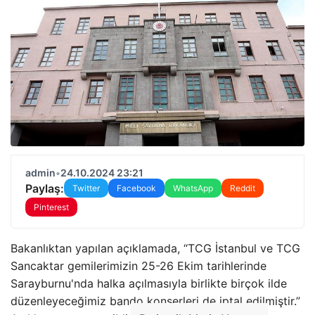
admin
•
24.10.2024 23:21
Paylaş:
Twitter
Facebook
WhatsApp
Reddit
Pinterest
Bakanlıktan yapılan açıklamada, “TCG İstanbul ve TCG
Sancaktar gemilerimizin 25-26 Ekim tarihlerinde
Sarayburnu'nda halka açılmasıyla birlikte birçok ilde
düzenleyeceğimiz bando konserleri de iptal edilmiştir.”