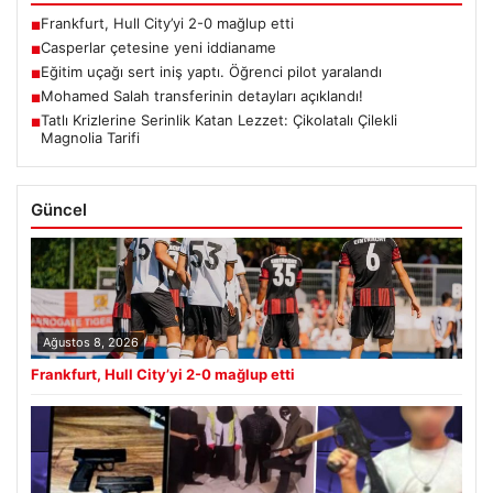
Frankfurt, Hull City’yi 2-0 mağlup etti
■
Casperlar çetesine yeni iddianame
■
Eğitim uçağı sert iniş yaptı. Öğrenci pilot yaralandı
■
Mohamed Salah transferinin detayları açıklandı!
■
Tatlı Krizlerine Serinlik Katan Lezzet: Çikolatalı Çilekli
■
Magnolia Tarifi
Güncel
Ağustos 8, 2026
Frankfurt, Hull City’yi 2-0 mağlup etti