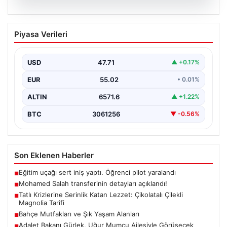
05.08.2026
Mohamed Salah transferinin detayları
Piyasa Verileri
açıklandı!
USD
47.71
▲ +0.17%
EUR
55.02
• 0.01%
ALTIN
6571.6
▲ +1.22%
BTC
3061256
▼ -0.56%
Son Eklenen Haberler
Eğitim uçağı sert iniş yaptı. Öğrenci pilot yaralandı
■
Mohamed Salah transferinin detayları açıklandı!
■
Tatlı Krizlerine Serinlik Katan Lezzet: Çikolatalı Çilekli
■
Magnolia Tarifi
Bahçe Mutfakları ve Şık Yaşam Alanları
■
Adalet Bakanı Gürlek, Uğur Mumcu Ailesiyle Görüşecek
■