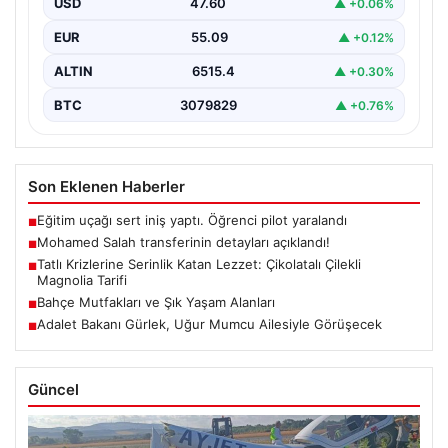
USD
47.60
▲ +0.06%
EUR
55.09
▲ +0.12%
ALTIN
6515.4
▲ +0.30%
BTC
3079829
▲ +0.76%
Son Eklenen Haberler
Eğitim uçağı sert iniş yaptı. Öğrenci pilot yaralandı
■
Mohamed Salah transferinin detayları açıklandı!
■
Tatlı Krizlerine Serinlik Katan Lezzet: Çikolatalı Çilekli
■
Magnolia Tarifi
Bahçe Mutfakları ve Şık Yaşam Alanları
■
Adalet Bakanı Gürlek, Uğur Mumcu Ailesiyle Görüşecek
■
Güncel