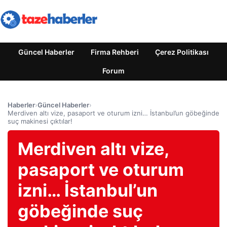
Güncel Haberler
Firma Rehberi
Çerez Politikası
Forum
Haberler
›
Güncel Haberler
›
Merdiven altı vize, pasaport ve oturum izni… İstanbul’un göbeğinde
suç makinesi çıktılar!
Merdiven altı vize,
pasaport ve oturum
izni… İstanbul’un
göbeğinde suç