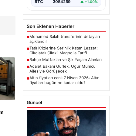
BTC
3054259
▲ +1.00%
Son Eklenen Haberler
Mohamed Salah transferinin detayları
■
açıklandı!
Tatlı Krizlerine Serinlik Katan Lezzet:
■
Çikolatalı Çilekli Magnolia Tarifi
Bahçe Mutfakları ve Şık Yaşam Alanları
■
Adalet Bakanı Gürlek, Uğur Mumcu
■
Ailesiyle Görüşecek
Altın fiyatları canlı 7 Nisan 2026: Altın
■
fiyatları bugün ne kadar oldu?
Güncel
am