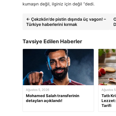
kumaşın değil, ilginiz için değil “dedi.
← Çekzkön'de pistin dışında üç vagon! –
O
Türkiye haberlerini kırmak
D
Tavsiye Edilen Haberler
Ağustos 5, 2026
Ağustos 5
Mohamed Salah transferinin
Tatlı Kr
detayları açıklandı!
Lezzet:
Tarifi