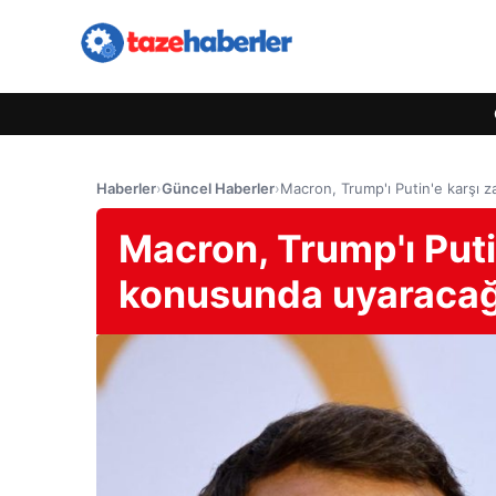
Haberler
›
Güncel Haberler
›
Macron, Trump'ı Putin'e karşı 
Macron, Trump'ı Puti
konusunda uyaracağı