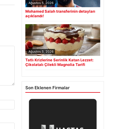
Ağustos 5, 2026
Mohamed Salah transferinin detayları
açıklandı!
Ağustos 5, 2026
Tatlı Krizlerine Serinlik Katan Lezzet:
Çikolatalı Çilekli Magnolia Tarifi
Son Eklenen Firmalar