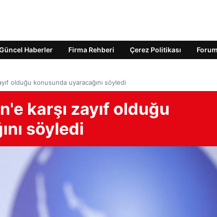
Güncel Haberler
Firma Rehberi
Çerez Politikası
Foru
zayıf olduğu konusunda uyaracağını söyledi
n'e karşı zayıf olduğu
nı söyledi